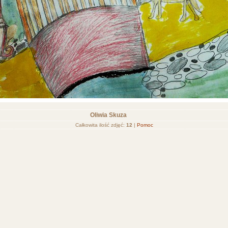
Oliwia Skuza
Całkowita ilość zdjęć:
12
|
Pomoc