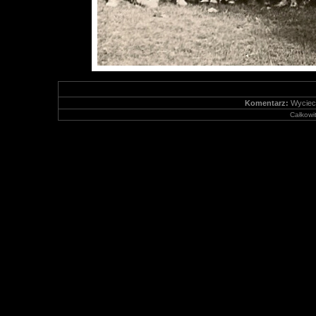
Komentarz:
Wyciecz
Całkowit