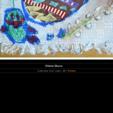
Oliwia Skuza
Całkowita ilość zdjęć:
10
|
Pomoc