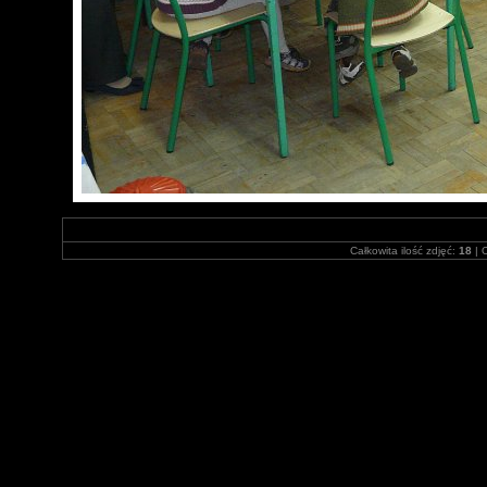
Całkowita ilość zdjęć:
18
| O