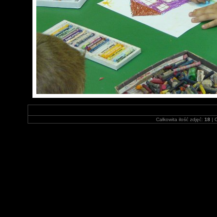
Całkowita ilość zdjęć:
18
| O