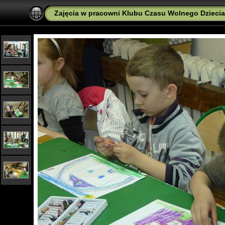
Zajęcia w pracowni Klubu Czasu Wolnego Dzieciak