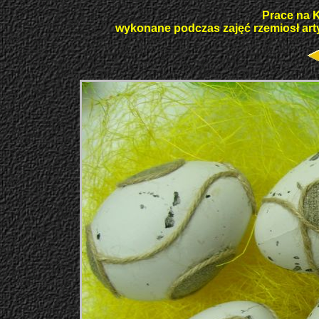
Prace na 
wykonane podczas zajęć rzemiosł art