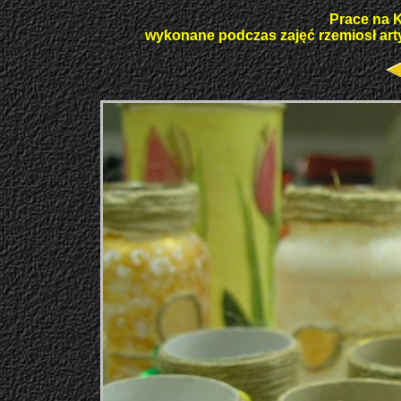
Prace na 
wykonane podczas zajęć rzemiosł art