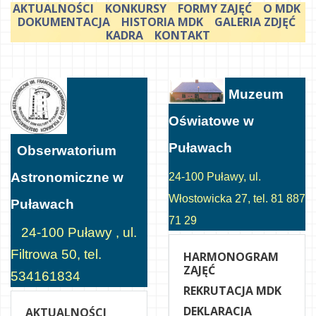
AKTUALNOŚCI
KONKURSY
FORMY ZAJĘĆ
O MDK
DOKUMENTACJA
HISTORIA MDK
GALERIA ZDJĘĆ
KADRA
KONTAKT
Muzeum
Oświatowe w
Puławach
Obserwatorium
Astronomiczne w
24-100 Puławy, ul.
Włostowicka 27, tel. 81 887
Puławach
71 29
24-100 Puławy , ul.
Filtrowa 50, tel.
HARMONOGRAM
ZAJĘĆ
534161834
REKRUTACJA MDK
DEKLARACJA
AKTUALNOŚCI