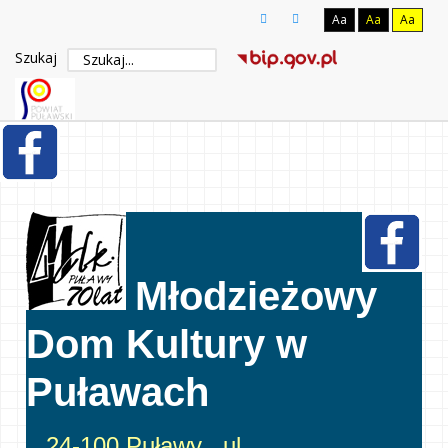
Aa
Aa
Aa
Szukaj
Młodzieżowy
Dom Kultury w
Puławach
24-100 Puławy , ul.