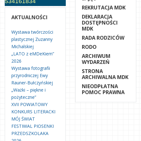
534161834
REKRUTACJA MDK
DEKLARACJA
AKTUALNOŚCI
DOSTĘPNOŚCI
MDK
Wystawa twórczości
RADA RODZICÓW
plastycznej Zuzanny
Michalskiej
RODO
„LATO z eMDeKiem”
ARCHIWUM
2026
WYDARZEŃ
Wystawa fotografii
STRONA
przyrodniczej Ewy
ARCHIWALNA MDK
Rauner-Bułczyńskiej
NIEODPŁATNA
„Ważki – piękne i
POMOC PRAWNA
pożyteczne”
XVII POWIATOWY
KONKURS LITERACKI
MÓJ ŚWIAT
FESTIWAL PIOSENKI
PRZEDSZKOLAKA
2026