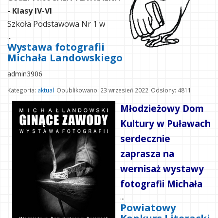
- Klasy IV-VI
Szkoła Podstawowa Nr 1 w
...
Wystawa fotografii
Michała Landowskiego
admin3906
Kategoria:
aktual
Opublikowano: 23 wrzesień 2022
Odsłony: 4811
Młodzieżowy Dom
Kultury w Puławach
serdecznie
zaprasza na
wernisaż wystawy
fotografii Michała
...
Powiatowy