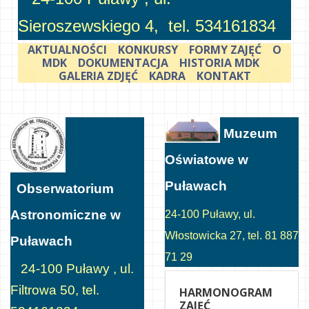
Sieroszewskiego 4, tel. 534161834
AKTUALNOŚCI
KONKURSY
FORMY ZAJĘĆ
O
MDK
DOKUMENTACJA
HISTORIA MDK
GALERIA ZDJĘĆ
KADRA
KONTAKT
Muzeum
Oświatowe w
Puławach
Obserwatorium
Astronomiczne w
24-100 Puławy, ul.
Włostowicka 27, tel. 81 887
Puławach
71 29
24-100 Puławy , ul.
Filtrowa 50, tel.
HARMONOGRAM
ZAJĘĆ