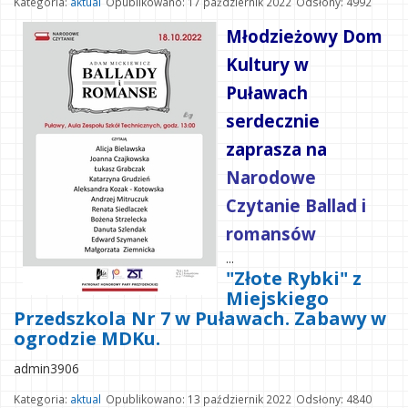
Kategoria:
aktual
Opublikowano: 17 październik 2022
Odsłony: 4992
Młodzieżowy Dom
Kultury w
Puławach
serdecznie
zaprasza na
Narodowe
Czytanie Ballad i
romansów
...
"Złote Rybki" z
Miejskiego
Przedszkola Nr 7 w Puławach. Zabawy w
ogrodzie MDKu.
admin3906
Kategoria:
aktual
Opublikowano: 13 październik 2022
Odsłony: 4840