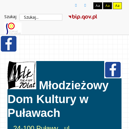
Aa
Aa
Aa
Szukaj
Młodzieżowy
Dom Kultury w
Puławach
24-100 Puławy , ul.