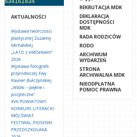
534161834
REKRUTACJA MDK
DEKLARACJA
AKTUALNOŚCI
DOSTĘPNOŚCI
MDK
Wystawa twórczości
RADA RODZICÓW
plastycznej Zuzanny
Michalskiej
RODO
„LATO z eMDeKiem”
ARCHIWUM
2026
WYDARZEŃ
Wystawa fotografii
STRONA
przyrodniczej Ewy
ARCHIWALNA MDK
Rauner-Bułczyńskiej
NIEODPŁATNA
„Ważki – piękne i
POMOC PRAWNA
pożyteczne”
XVII POWIATOWY
KONKURS LITERACKI
MÓJ ŚWIAT
FESTIWAL PIOSENKI
PRZEDSZKOLAKA
2026