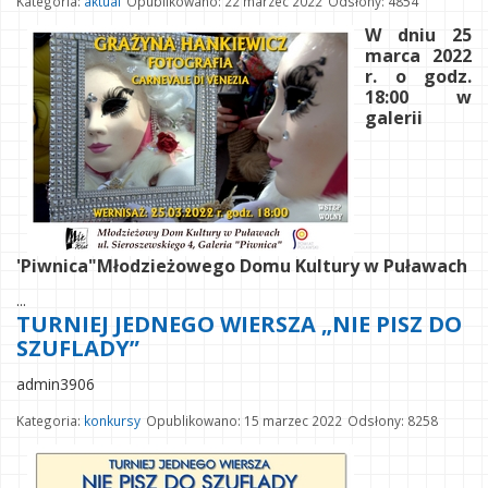
Kategoria:
aktual
Opublikowano: 22 marzec 2022
Odsłony: 4854
W dniu 25
marca 2022
r. o godz.
18:00 w
galerii
'Piwnica"Młodzieżowego Domu Kultury w Puławach
...
TURNIEJ JEDNEGO WIERSZA „NIE PISZ DO
SZUFLADY”
admin3906
Kategoria:
konkursy
Opublikowano: 15 marzec 2022
Odsłony: 8258