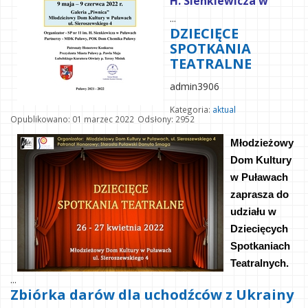
H. Sienkiewicza w
...
DZIECIĘCE
SPOTKANIA
TEATRALNE
admin3906
Kategoria:
aktual
Opublikowano: 01 marzec 2022
Odsłony: 2952
Młodzieżowy 
Dom Kultury 
w Puławach 
zaprasza do 
udziału w 
Dziecięcych 
Spotkaniach 
Teatralnych.
...
Zbiórka darów dla uchodźców z Ukrainy