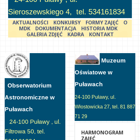
Sieroszewskiego 4, tel. 534161834
AKTUALNOŚCI
KONKURSY
FORMY ZAJĘĆ
O
MDK
DOKUMENTACJA
HISTORIA MDK
GALERIA ZDJĘĆ
KADRA
KONTAKT
Muzeum
Oświatowe w
Puławach
Obserwatorium
Astronomiczne w
24-100 Puławy, ul.
Włostowicka 27, tel. 81 887
Puławach
71 29
24-100 Puławy , ul.
Filtrowa 50, tel.
HARMONOGRAM
ZAJĘĆ