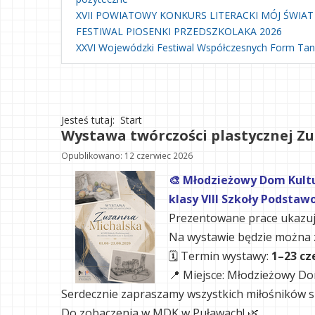
XVII POWIATOWY KONKURS LITERACKI MÓJ ŚWIAT
FESTIWAL PIOSENKI PRZEDSZKOLAKA 2026
XXVI Wojewódzki Festiwal Współczesnych Form Ta
Jesteś tutaj:
Start
Wystawa twórczości plastycznej Zu
Opublikowano: 12 czerwiec 2026
🎨 Młodzieżowy Dom Kultu
klasy VIII Szkoły Podsta
Prezentowane prace ukazują
Na wystawie będzie można zo
🗓 Termin wystawy:
1–23 cz
📍 Miejsce: Młodzieżowy Do
Serdecznie zapraszamy wszystkich miłośników szt
Do zobaczenia w MDK w Puławach! 🌿