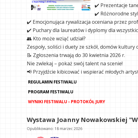
✔️ Prezentacje tane
✔️ Różnorodne styl
✔️ Emocjonująca rywalizacja oceniana przez prof
✔️ Puchary dla laureatów i dyplomy dla wszystki
👥 Kto może wziąć udział?
Zespoły, soliści i duety ze szkół, domów kultur
📝 Zgłoszenia trwają do 30 kwietnia 2026 r.
Nie zwlekaj – pokaż swój talent na scenie!
📢 Przyjdźcie kibicować i wspierać młodych artyst
REGULAMIN FESTIWALU
PROGRAM FESTIWALU
WYNIKI FESTIWALU - PROTOKÓŁ JURY
Wystawa Joanny Nowakowskiej "Wy
Opublikowano: 18 marzec 2026