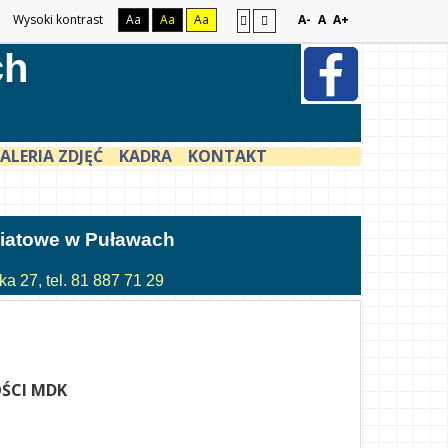
Wysoki kontrast
Aa
Aa
Aa
A-
A
A+
ch
ALERIA ZDJĘĆ
KADRA
KONTAKT
atowe w Puławach
a 27, tel. 81 887 71 29
ŚCI MDK