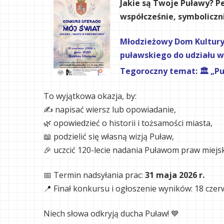
Jakie są Twoje Puławy?
Pe
współcześnie, symboliczn
Młodzieżowy Dom Kultury 
puławskiego do udziału w
Tegoroczny temat:
🏛️ „
To wyjątkowa okazja, by:
✍️ napisać wiersz lub opowiadanie,
🌿 opowiedzieć o historii i tożsamości miasta,
📖 podzielić się własną wizją Puław,
🎉 uczcić 120-lecie nadania Puławom praw miejsk
📅 Termin nadsyłania prac:
31 maja 2026 r.
📍 Finał konkursu i ogłoszenie wyników: 18 czerw
Niech słowa odkryją ducha Puław! 💙