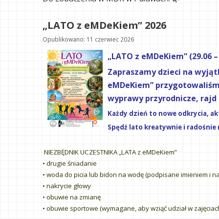
„LATO z eMDeKiem” 2026
Opublikowano: 11 czerwiec 2026
„LATO z eMDeKiem” (29.06 – 1
Zapraszamy dzieci na wyjąt
eMDeKiem” przygotowaliśmy 
wyprawy przyrodnicze, rajd
Każdy dzień to nowe odkrycia, a
Spędź lato kreatywnie i radośnie
NIEZBĘDNIK UCZESTNIKA „LATA z eMDeKiem”
• drugie śniadanie
• woda do picia lub bidon na wodę (podpisane imieniem i n
• nakrycie głowy
• obuwie na zmianę
• obuwie sportowe (wymagane, aby wziąć udział w zajęcia