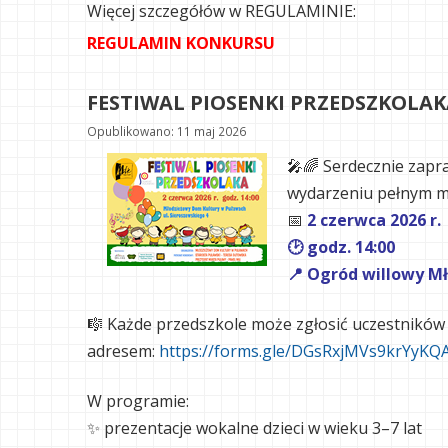
Więcej szczegółów w REGULAMINIE:
REGULAMIN KONKURSU
FESTIWAL PIOSENKI PRZEDSZKOLAK
Opublikowano: 11 maj 2026
🎤🌈
Serdecznie zapr
wydarzeniu pełnym muz
📅
2 czerwca 2026 r.
🕑 godz. 14:00
📍 Ogród willowy M
🎼 Każde przedszkole może zgłosić uczestników
adresem:
https://forms.gle/DGsRxjMVs9krYyKQ
W programie:
✨ prezentacje wokalne dzieci w wieku 3–7 lat