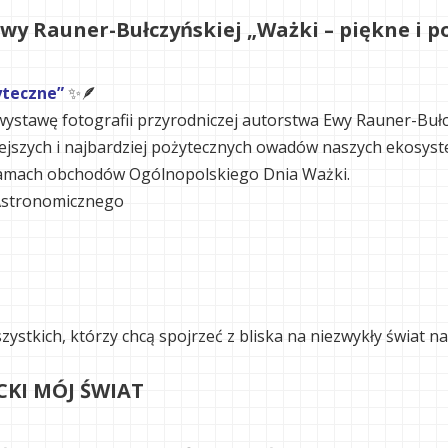
wy Rauner-Bułczyńskiej „Ważki – piękne i p
yteczne”
✨🪶
stawę fotografii przyrodniczej autorstwa Ewy Rauner-Bułc
iejszych i najbardziej pożytecznych owadów naszych ekosys
ramach obchodów Ogólnopolskiego Dnia Ważki.
Astronomicznego
ystkich, którzy chcą spojrzeć z bliska na niezwykły świat na
KI MÓJ ŚWIAT