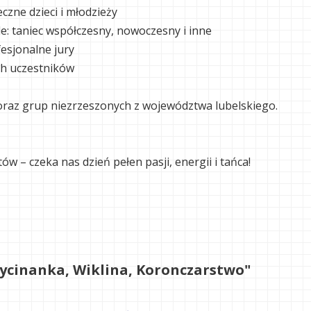
czne dzieci i młodzieży
e: taniec współczesny, nowoczesny i inne
esjonalne jury
ch uczestników
y oraz grup niezrzeszonych z województwa lubelskiego.
ów – czeka nas dzień pełen pasji, energii i tańca!
cinanka, Wiklina, Koronczarstwo"