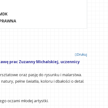
MDK
 PRAWNA
Drukuj
awę prac Zuzanny Michalskiej, uczennicy
rsztatowe oraz pasję do rysunku i malarstwa.
ury, pełne światła, koloru i dbałości o detal.
ego oczami młodej artystki.