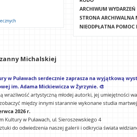
RODO
ARCHIWUM WYDARZEŃ
STRONA ARCHIWALNA 
necznych
NIEODPŁATNA POMOC
zanny Michalskiej
ry w Puławach serdecznie zaprasza na wyjątkową wyst
wowej im. Adama Mickiewicza w Żyrzynie. 🎨
 wrażliwość artystyczną młodej autorki, jej umiejętności wa
baczyć między innymi starannie wykonane studia martwej nat
erwca 2026 r.
m Kultury w Puławach, ul. Sieroszewskiego 4
uki do odwiedzenia naszej galerii i odkrycia świata widzian