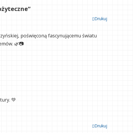
ożyteczne”
Drukuj
zyńskiej, poświęconą fascynującemu światu
temów. 🌿📷
tury. 💚
Drukuj