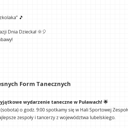
kolaka” 🎵
azji Dnia Dziecka! 🌞🎈
abawy!
esnych Form Tanecznych
yjątkowe wydarzenie taneczne w Puławach! 🌟
. (sobota) o godz. 9:00 spotkamy się w Hali Sportowej Zespo
ajlepsze zespoły i tancerzy z województwa lubelskiego.