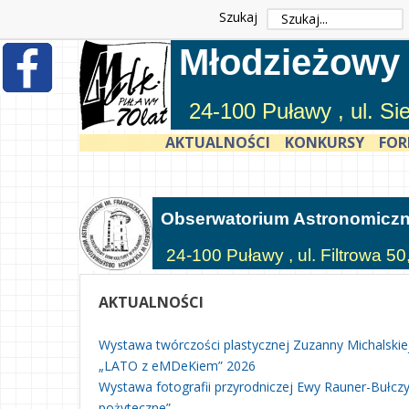
Szukaj
Młodzieżowy
24-100 Puławy , ul. S
AKTUALNOŚCI
KONKURSY
FOR
Obserwatorium Astronomicz
24-100 Puławy , ul. Filtrowa 50
AKTUALNOŚCI
Wystawa twórczości plastycznej Zuzanny Michalskie
„LATO z eMDeKiem” 2026
Wystawa fotografii przyrodniczej Ewy Rauner-Bułczyń
pożyteczne”