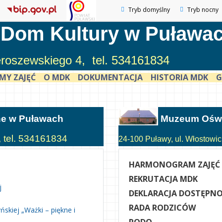
Tryb domyślny
Tryb nocny
 Dom Kultury w Puława
ieroszewskiego 4, tel. 534161834
MY ZAJĘĆ
O MDK
DOKUMENTACJA
HISTORIA MDK
G
ne w Puławach
Muzeum Oświ
, tel. 534161834
24-100 Puławy, ul. Włostowick
HARMONOGRAM ZAJĘĆ
REKRUTACJA MDK
j
DEKLARACJA DOSTĘPNO
RADA RODZICÓW
skiej „Ważki – piękne i