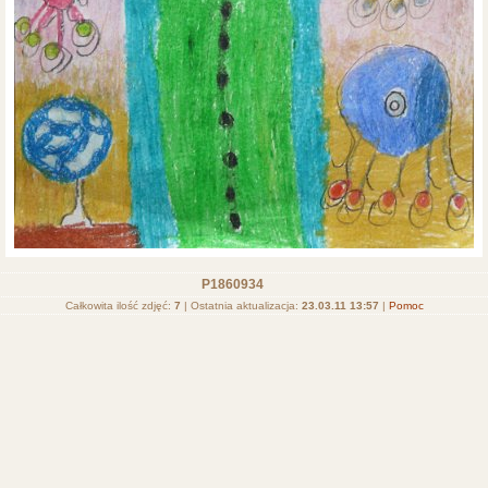
P1860934
Całkowita ilość zdjęć:
7
| Ostatnia aktualizacja:
23.03.11 13:57
|
Pomoc