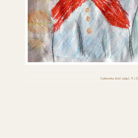
Całkowita ilość zdjęć:
7
| O