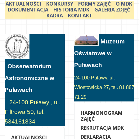
AKTUALNOŚCI
KONKURSY
FORMY ZAJĘĆ
O MDK
DOKUMENTACJA
HISTORIA MDK
GALERIA ZDJĘĆ
KADRA
KONTAKT
Muzeum
Oświatowe w
Puławach
Obserwatorium
Astronomiczne w
24-100 Puławy, ul.
Włostowicka 27, tel. 81 887
Puławach
71 29
24-100 Puławy , ul.
Filtrowa 50, tel.
HARMONOGRAM
ZAJĘĆ
534161834
REKRUTACJA MDK
DEKLARACJA
AKTUALNOŚCI