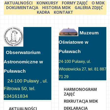
AKTUALNOŚCI
KONKURSY
FORMY ZAJĘĆ
O MDK
DOKUMENTACJA
HISTORIA MDK
GALERIA ZDJĘĆ
KADRA
KONTAKT
Muzeum
Oświatowe w
Puławach
Obserwatorium
Astronomiczne w
24-100 Puławy, ul.
Włostowicka 27, tel. 81 887
Puławach
71 29
24-100 Puławy , ul.
Filtrowa 50, tel.
HARMONOGRAM
ZAJĘĆ
534161834
REKRUTACJA MDK
DEKLARACJA
AKTUALNOŚCI