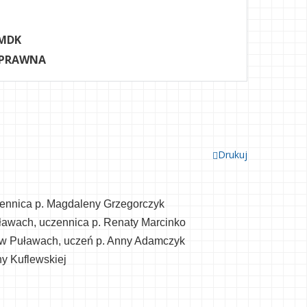
MDK
 PRAWNA
Drukuj
czennica p. Magdaleny Grzegorczyk
uławach, uczennica p. Renaty Marcinko
na w Puławach, uczeń p. Anny Adamczyk
ny Kuflewskiej