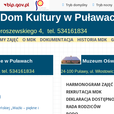
Tryb domyślny
Tryb nocny
 Dom Kultury w Puława
ieroszewskiego 4, tel. 534161834
MY ZAJĘĆ
O MDK
DOKUMENTACJA
HISTORIA MDK
G
ne w Puławach
Muzeum Oświ
, tel. 534161834
24-100 Puławy, ul. Włostowick
HARMONOGRAM ZAJĘĆ
REKRUTACJA MDK
j
DEKLARACJA DOSTĘPNO
RADA RODZICÓW
skiej „Ważki – piękne i