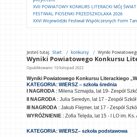
XVII POWIATOWY KONKURS LITERACKI MÓJ ŚWIAT
FESTIWAL PIOSENKI PRZEDSZKOLAKA 2026
XXVI Wojewódzki Festiwal Współczesnych Form Ta
Jesteś tutaj:
Start
konkursy
Wyniki Powiatowego
Wyniki Powiatowego Konkursu Lite
Opublikowano: 10 listopad 2022
Wyniki Powiatowego Konkursu Literackiego „Ws
KATEGORIA: WIERSZ – szkoła średnia
I NAGRODA
: Milena Szmajda, lat 19- Zespół Sz
II NAGRODA
: Julia Seredyn, lat 17 - Zespół Szk
III NAGRODA
: Jakub Flejmer, lat 17 - Zespół Sz
WYRÓŻNIENIE
: Zofia Telęda, lat 15 - I LO im. 
KATEGORIA: WIERSZ– szkoła podstawowa