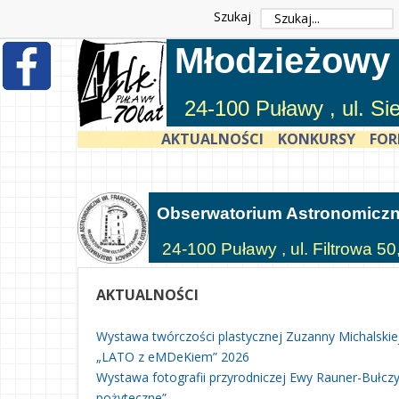
Szukaj
Młodzieżowy
24-100 Puławy , ul. S
AKTUALNOŚCI
KONKURSY
FOR
Obserwatorium Astronomicz
24-100 Puławy , ul. Filtrowa 50
AKTUALNOŚCI
Wystawa twórczości plastycznej Zuzanny Michalskie
„LATO z eMDeKiem” 2026
Wystawa fotografii przyrodniczej Ewy Rauner-Bułczyń
pożyteczne”