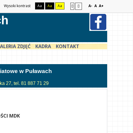
Wysoki kontrast
Aa
Aa
Aa
A-
A
A+
ch
ALERIA ZDJĘĆ
KADRA
KONTAKT
atowe w Puławach
a 27, tel. 81 887 71 29
ŚCI MDK