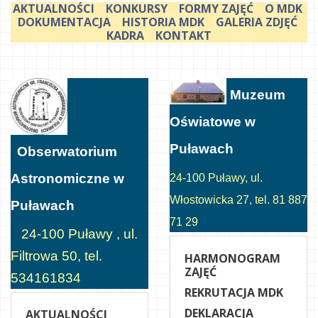
AKTUALNOŚCI
KONKURSY
FORMY ZAJĘĆ
O MDK
DOKUMENTACJA
HISTORIA MDK
GALERIA ZDJĘĆ
KADRA
KONTAKT
Muzeum
Oświatowe w
Puławach
Obserwatorium
Astronomiczne w
24-100 Puławy, ul.
Włostowicka 27, tel. 81 887
Puławach
71 29
24-100 Puławy , ul.
Filtrowa 50, tel.
HARMONOGRAM
ZAJĘĆ
534161834
REKRUTACJA MDK
DEKLARACJA
AKTUALNOŚCI