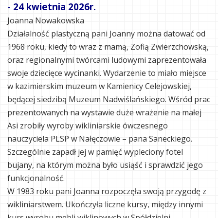
- 24 kwietnia 2026r.
Joanna Nowakowska
Działalność plastyczną pani Joanny można datować od
1968 roku, kiedy to wraz z mamą, Zofią Zwierzchowską,
oraz regionalnymi twórcami ludowymi zaprezentowała
swoje dziecięce wycinanki. Wydarzenie to miało miejsce
w kazimierskim muzeum w Kamienicy Celejowskiej,
będącej siedzibą Muzeum Nadwiślańskiego. Wśród prac
prezentowanych na wystawie duże wrażenie na małej
Asi zrobiły wyroby wikliniarskie ówczesnego
nauczyciela PLSP w Nałęczowie – pana Saneckiego.
Szczególnie zapadł jej w pamięć wypleciony fotel
bujany, na którym można było usiąść i sprawdzić jego
funkcjonalność.
W 1983 roku pani Joanna rozpoczęła swoją przygodę z
wikliniarstwem. Ukończyła liczne kursy, między innymi
kurs wyrobu mebli wiklinowych w Spółdzielni