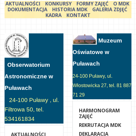
AKTUALNOŚCI
KONKURSY
FORMY ZAJĘĆ
O MDK
DOKUMENTACJA
HISTORIA MDK
GALERIA ZDJĘĆ
KADRA
KONTAKT
Muzeum
Oświatowe w
Puławach
Obserwatorium
Astronomiczne w
24-100 Puławy, ul.
Włostowicka 27, tel. 81 887
Puławach
71 29
24-100 Puławy , ul.
Filtrowa 50, tel.
HARMONOGRAM
ZAJĘĆ
534161834
REKRUTACJA MDK
DEKLARACJA
AKTUALNOŚCI