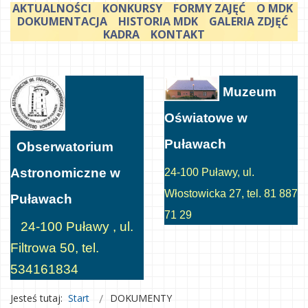
AKTUALNOŚCI
KONKURSY
FORMY ZAJĘĆ
O MDK
DOKUMENTACJA
HISTORIA MDK
GALERIA ZDJĘĆ
KADRA
KONTAKT
Muzeum
Oświatowe w
Puławach
Obserwatorium
Astronomiczne w
24-100 Puławy, ul.
Włostowicka 27, tel. 81 887
Puławach
71 29
24-100 Puławy , ul.
Filtrowa 50, tel.
534161834
Jesteś tutaj:
Start
DOKUMENTY