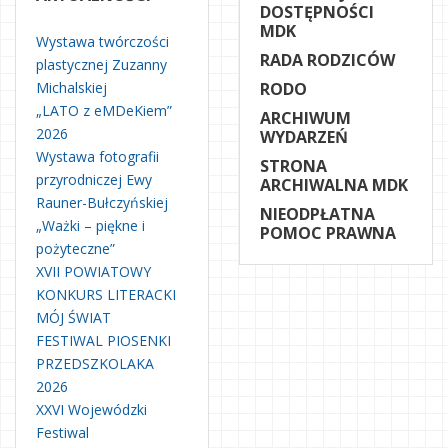
DOSTĘPNOŚCI
MDK
Wystawa twórczości
RADA RODZICÓW
plastycznej Zuzanny
Michalskiej
RODO
„LATO z eMDeKiem”
ARCHIWUM
2026
WYDARZEŃ
Wystawa fotografii
STRONA
przyrodniczej Ewy
ARCHIWALNA MDK
Rauner-Bułczyńskiej
NIEODPŁATNA
„Ważki – piękne i
POMOC PRAWNA
pożyteczne”
XVII POWIATOWY
KONKURS LITERACKI
MÓJ ŚWIAT
FESTIWAL PIOSENKI
PRZEDSZKOLAKA
2026
XXVI Wojewódzki
Festiwal