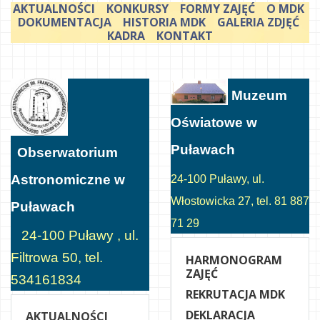
AKTUALNOŚCI
KONKURSY
FORMY ZAJĘĆ
O MDK
DOKUMENTACJA
HISTORIA MDK
GALERIA ZDJĘĆ
KADRA
KONTAKT
Muzeum
Oświatowe w
Puławach
Obserwatorium
Astronomiczne w
24-100 Puławy, ul.
Włostowicka 27, tel. 81 887
Puławach
71 29
24-100 Puławy , ul.
Filtrowa 50, tel.
HARMONOGRAM
ZAJĘĆ
534161834
REKRUTACJA MDK
DEKLARACJA
AKTUALNOŚCI