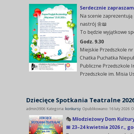
Serdecznie zapraszamy 
Na scenie zaprezentują 
nastrój 🌼📖
To będzie wyjątkowe spot
Godz. 9.30
Miejskie Przedszkole nr
Chatka Puchatka Niepub
Publiczne Przedszkole 
Przedszkole im. Misia U
Dziecięce Spotkania Teatralne 202
admin3906
Kategoria:
konkursy
Opublikowano: 16 luty 2026
O
🎭
Młodzieżowy Dom Kultury 
📅 23–24 kwietnia 2026 r., g