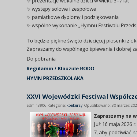
✨ prezentacje wokalne dzieci w wieku 3–7 lat
✨ występy solowe i zespołowe
✨ pamiątkowe dyplomy i podziękowania
✨ wspólne wykonanie „Hymnu Festiwalu Przedsz
To będzie piękne święto dziecięcej piosenki z ok
Zapraszamy do wspólnego śpiewania i dobrej z
Do pobrania:
Regulamin / Klauzule RODO
HYMN PRZEDSZKOLAKA
XXVI Wojewódzki Festiwal Współcz
admin3906
Kategoria:
konkursy
Opublikowano: 30 marzec 20
Zapraszamy na w
Już 16 maja 2026 r
7, aby podziwiać n