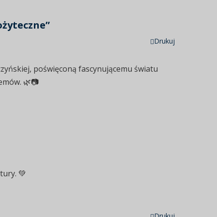
ożyteczne”
Drukuj
zyńskiej, poświęconą fascynującemu światu
temów. 🌿📷
tury. 💚
Drukuj