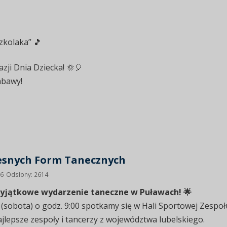
kolaka” 🎵
azji Dnia Dziecka! 🌞🎈
abawy!
esnych Form Tanecznych
26
Odsłony: 2614
yjątkowe wydarzenie taneczne w Puławach! 🌟
. (sobota) o godz. 9:00 spotkamy się w Hali Sportowej Zespo
ajlepsze zespoły i tancerzy z województwa lubelskiego.