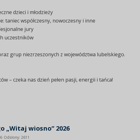
czne dzieci i młodzieży
e: taniec współczesny, nowoczesny i inne
esjonalne jury
ch uczestników
y oraz grup niezrzeszonych z województwa lubelskiego.
ów – czeka nas dzień pełen pasji, energii i tańca!
o „Witaj wiosno” 2026
26
Odsłony: 2611