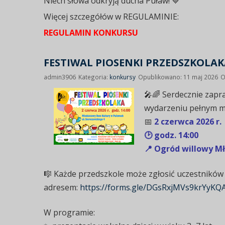
Niech słowa odkryją ducha Puław! 💙
Więcej szczegółów w REGULAMINIE:
REGULAMIN KONKURSU
FESTIWAL PIOSENKI PRZEDSZKOLAK
admin3906
Kategoria:
konkursy
Opublikowano: 11 maj 2026
O
🎤🌈
Serdecznie zapr
wydarzeniu pełnym muz
📅
2 czerwca 2026 r.
🕑 godz. 14:00
📍 Ogród willowy M
🎼 Każde przedszkole może zgłosić uczestników
adresem:
https://forms.gle/DGsRxjMVs9krYyKQ
W programie: