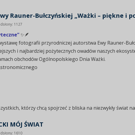
wy Rauner-Bułczyńskiej „Ważki – piękne i p
dsłony: 1127
yteczne”
✨🪶
stawę fotografii przyrodniczej autorstwa Ewy Rauner-Bułc
iejszych i najbardziej pożytecznych owadów naszych ekosys
ramach obchodów Ogólnopolskiego Dnia Ważki.
Astronomicznego
ystkich, którzy chcą spojrzeć z bliska na niezwykły świat na
KI MÓJ ŚWIAT
dsłony: 1610