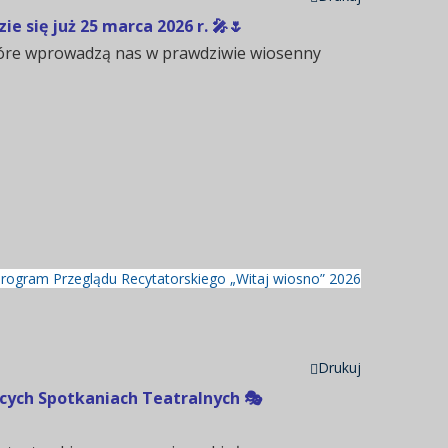
 się już 25 marca 2026 r. 🎤🌷
 które wprowadzą nas w prawdziwie wiosenny
Program Przeglądu Recytatorskiego „Witaj wiosno” 2026
Drukuj
cych Spotkaniach Teatralnych 🎭