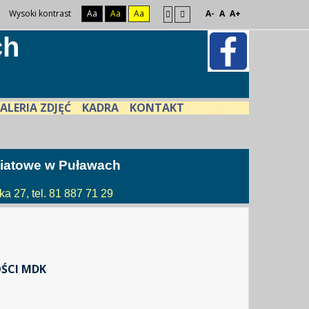
Wysoki kontrast
Aa
Aa
Aa
A-
A
A+
ch
ALERIA ZDJĘĆ
KADRA
KONTAKT
atowe w Puławach
a 27, tel. 81 887 71 29
ŚCI MDK