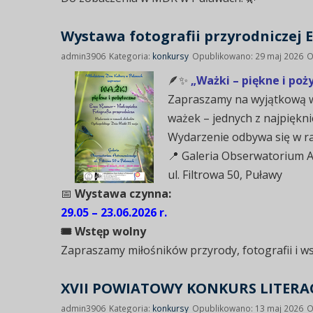
Wystawa fotografii przyrodniczej E
admin3906
Kategoria:
konkursy
Opublikowano: 29 maj 2026
O
🪶✨
„Ważki – piękne i poż
Zapraszamy na wyjątkową wy
ważek – jednych z najpiękn
Wydarzenie odbywa się w 
📍 Galeria Obserwatorium 
ul. Filtrowa 50, Puławy
📅
Wystawa czynna:
29.05 – 23.06.2026 r.
🎟 Wstęp wolny
Zapraszamy miłośników przyrody, fotografii i wsz
XVII POWIATOWY KONKURS LITERAC
admin3906
Kategoria:
konkursy
Opublikowano: 13 maj 2026
O