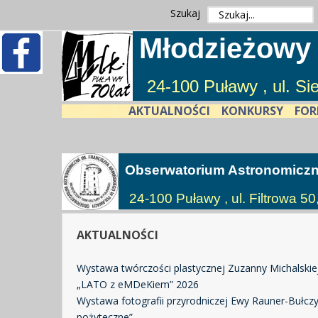
Szukaj
Młodzieżowy
24-100 Puławy , ul. S
AKTUALNOŚCI
KONKURSY
FOR
Obserwatorium Astronomicz
24-100 Puławy , ul. Filtrowa 50
AKTUALNOŚCI
Wystawa twórczości plastycznej Zuzanny Michalskie
„LATO z eMDeKiem” 2026
Wystawa fotografii przyrodniczej Ewy Rauner-Bułczyń
pożyteczne”