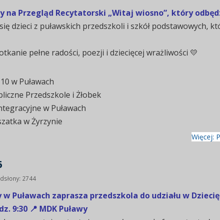
na Przegląd Recytatorski „Witaj wiosno”, który odbędzie
się dzieci z puławskich przedszkoli i szkół podstawowych,
kanie pełne radości, poezji i dziecięcej wrażliwości 💛
 10 w Puławach
liczne Przedszkole i Żłobek
Integracyjne w Puławach
szatka w Żyrzynie
Więcej: 
6
dsłony: 2744
w Puławach zaprasza przedszkola do udziału w Dziecię
odz. 9:30 📍 MDK Puławy