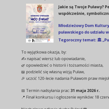
Jakie są Twoje Puławy?
Pe
współcześnie, symboliczn
Młodzieżowy Dom Kultury 
puławskiego do udziału w
Tegoroczny temat:
🏛️ „
To wyjątkowa okazja, by:
✍️ napisać wiersz lub opowiadanie,
🌿 opowiedzieć o historii i tożsamości miasta,
📖 podzielić się własną wizją Puław,
🎉 uczcić 120-lecie nadania Puławom praw miejsk
📅 Termin nadsyłania prac:
31 maja 2026 r.
📍 Finał konkursu i ogłoszenie wyników: 18 czerw