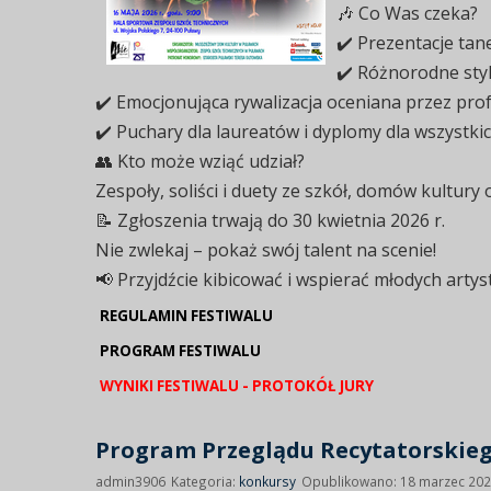
🎶 Co Was czeka?
✔️ Prezentacje tane
✔️ Różnorodne styl
✔️ Emocjonująca rywalizacja oceniana przez prof
✔️ Puchary dla laureatów i dyplomy dla wszystki
👥 Kto może wziąć udział?
Zespoły, soliści i duety ze szkół, domów kultur
📝 Zgłoszenia trwają do 30 kwietnia 2026 r.
Nie zwlekaj – pokaż swój talent na scenie!
📢 Przyjdźcie kibicować i wspierać młodych artyst
REGULAMIN FESTIWALU
PROGRAM FESTIWALU
WYNIKI FESTIWALU - PROTOKÓŁ JURY
Program Przeglądu Recytatorskieg
admin3906
Kategoria:
konkursy
Opublikowano: 18 marzec 20