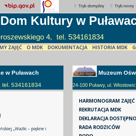
Tryb domyślny
Tryb nocny
 Dom Kultury w Puława
ieroszewskiego 4, tel. 534161834
MY ZAJĘĆ
O MDK
DOKUMENTACJA
HISTORIA MDK
G
ne w Puławach
Muzeum Oświ
, tel. 534161834
24-100 Puławy, ul. Włostowick
HARMONOGRAM ZAJĘĆ
REKRUTACJA MDK
j
DEKLARACJA DOSTĘPNO
RADA RODZICÓW
skiej „Ważki – piękne i