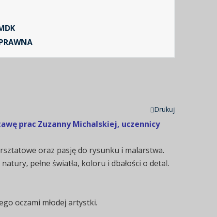
MDK
 PRAWNA
Drukuj
awę prac Zuzanny Michalskiej, uczennicy
rsztatowe oraz pasję do rysunku i malarstwa.
ury, pełne światła, koloru i dbałości o detal.
ego oczami młodej artystki.