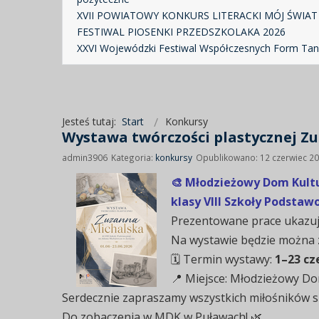
XVII POWIATOWY KONKURS LITERACKI MÓJ ŚWIAT
FESTIWAL PIOSENKI PRZEDSZKOLAKA 2026
XXVI Wojewódzki Festiwal Współczesnych Form Ta
Jesteś tutaj:
Start
Konkursy
Wystawa twórczości plastycznej Zu
admin3906
Kategoria:
konkursy
Opublikowano: 12 czerwiec 2
🎨 Młodzieżowy Dom Kultu
klasy VIII Szkoły Podsta
Prezentowane prace ukazują
Na wystawie będzie można zo
🗓 Termin wystawy:
1–23 cz
📍 Miejsce: Młodzieżowy Do
Serdecznie zapraszamy wszystkich miłośników szt
Do zobaczenia w MDK w Puławach! 🌿