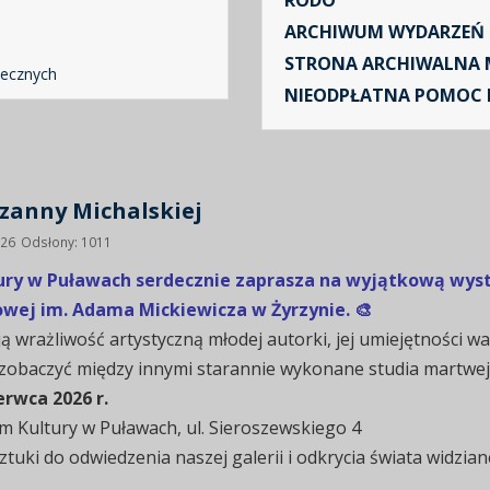
RODO
ARCHIWUM WYDARZEŃ
STRONA ARCHIWALNA 
necznych
NIEODPŁATNA POMOC
zanny Michalskiej
026
Odsłony: 1011
ry w Puławach serdecznie zaprasza na wyjątkową wyst
wowej im. Adama Mickiewicza w Żyrzynie. 🎨
 wrażliwość artystyczną młodej autorki, jej umiejętności wa
baczyć między innymi starannie wykonane studia martwej nat
erwca 2026 r.
m Kultury w Puławach, ul. Sieroszewskiego 4
uki do odwiedzenia naszej galerii i odkrycia świata widzian