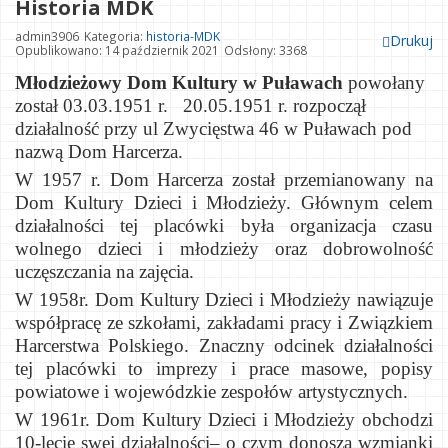
Historia MDK
admin3906
Kategoria:
historia-MDK
Drukuj
Opublikowano: 14 październik 2021
Odsłony: 3368
Młodzieżowy Dom Kultury w Puławach
powołany
został 03.03.1951 r.
20.05.1951 r. rozpoczął
działalność przy ul Zwycięstwa 46 w Puławach pod
nazwą Dom Harcerza.
W 1957 r. Dom Harcerza został przemianowany na
Dom Kultury Dzieci i Młodzieży. Głównym celem
działalności tej placówki była organizacja czasu
wolnego dzieci i młodzieży oraz dobrowolność
uczęszczania na zajęcia.
W 1958r. Dom Kultury Dzieci i Młodzieży nawiązuje
współpracę ze szkołami, zakładami pracy i Związkiem
Harcerstwa Polskiego. Znaczny odcinek działalności
tej placówki to imprezy i prace masowe, popisy
powiatowe i wojewódzkie zespołów artystycznych.
W 1961r. Dom Kultury Dzieci i Młodzieży obchodzi
10-lecie swej działalności– o czym donoszą wzmianki