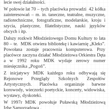
lecie swej działalności.
W połowie lat 70 – tych placówka prowadzi
42 kółka
zainteresowań – m. in. taneczne, teatralne, muzyczne,
radiotechniczne, fotograficzne, modelarskie, kroju i
szycia, plastyczne, filatelistyczne, nauki języków
obcych i itp.
Dalszy rozkwit Młodzieżowego Domu Kultury to lata
80 – te.
MDK otwiera bibliotekę i kawiarnię „Kleks”.
Powołana zostaje pracownia komputerowa. Przy
placówce zaczyna działać Młodzieżowa Orkiestra Dęta
a w 1992 roku MDK wydaje zerowy numer
miesięcznika „Pogoń”.
Z inicjatywy MDK każdego roku odbywają się
Rejonowe Przeglądy Szkolnych Zespołów
Artystycznych. Placówka organizuje barwne
korowody, wieczorki poetyckie, koncerty, widowiska,
wystawy, dyskoteki.
W 1997r MDK powołuje Puławską Młodzieżową
Izbę Samorządową .