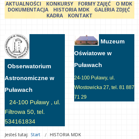
AKTUALNOŚCI
KONKURSY
FORMY ZAJĘĆ
O MDK
DOKUMENTACJA
HISTORIA MDK
GALERIA ZDJĘĆ
KADRA
KONTAKT
Muzeum
Oświatowe w
Puławach
Obserwatorium
Astronomiczne w
24-100 Puławy, ul.
Włostowicka 27, tel. 81 887
Puławach
71 29
24-100 Puławy , ul.
Filtrowa 50, tel.
534161834
Jesteś tutaj:
Start
HISTORIA MDK