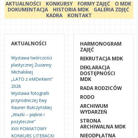
AKTUALNOŚCI
KONKURSY
FORMY ZAJĘĆ
O MDK
DOKUMENTACJA
HISTORIA MDK
GALERIA ZDJĘĆ
KADRA
KONTAKT
AKTUALNOŚCI
HARMONOGRAM
ZAJĘĆ
Wystawa twórczości
REKRUTACJA MDK
plastycznej Zuzanny
DEKLARACJA
Michalskiej
DOSTĘPNOŚCI
MDK
„LATO z eMDeKiem”
2026
RADA RODZICÓW
Wystawa fotografii
RODO
przyrodniczej Ewy
ARCHIWUM
Rauner-Bułczyńskiej
WYDARZEŃ
„Ważki – piękne i
STRONA
pożyteczne”
ARCHIWALNA MDK
XVII POWIATOWY
NIEODPŁATNA
KONKURS LITERACKI