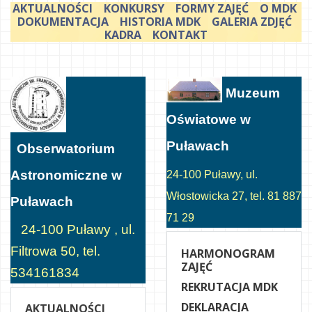
AKTUALNOŚCI
KONKURSY
FORMY ZAJĘĆ
O MDK
DOKUMENTACJA
HISTORIA MDK
GALERIA ZDJĘĆ
KADRA
KONTAKT
Muzeum
Oświatowe w
Puławach
Obserwatorium
Astronomiczne w
24-100 Puławy, ul.
Włostowicka 27, tel. 81 887
Puławach
71 29
24-100 Puławy , ul.
Filtrowa 50, tel.
HARMONOGRAM
ZAJĘĆ
534161834
REKRUTACJA MDK
DEKLARACJA
AKTUALNOŚCI