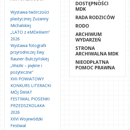
DOSTĘPNOŚCI
MDK
Wystawa twórczości
RADA RODZICÓW
plastycznej Zuzanny
Michalskiej
RODO
„LATO z eMDeKiem”
ARCHIWUM
2026
WYDARZEŃ
Wystawa fotografii
STRONA
przyrodniczej Ewy
ARCHIWALNA MDK
Rauner-Bułczyńskiej
NIEODPŁATNA
„Ważki – piękne i
POMOC PRAWNA
pożyteczne”
XVII POWIATOWY
KONKURS LITERACKI
MÓJ ŚWIAT
FESTIWAL PIOSENKI
PRZEDSZKOLAKA
2026
XXVI Wojewódzki
Festiwal