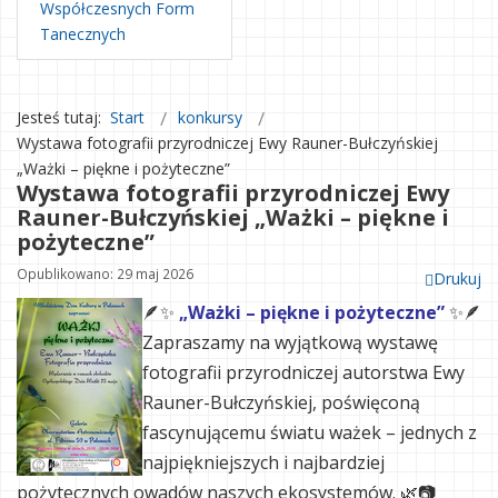
Współczesnych Form
Tanecznych
Jesteś tutaj:
Start
konkursy
Wystawa fotografii przyrodniczej Ewy Rauner-Bułczyńskiej
„Ważki – piękne i pożyteczne”
Wystawa fotografii przyrodniczej Ewy
Rauner-Bułczyńskiej „Ważki – piękne i
pożyteczne”
Opublikowano: 29 maj 2026
Drukuj
🪶✨
„Ważki – piękne i pożyteczne”
✨🪶
Zapraszamy na wyjątkową wystawę
fotografii przyrodniczej autorstwa Ewy
Rauner-Bułczyńskiej, poświęconą
fascynującemu światu ważek – jednych z
najpiękniejszych i najbardziej
pożytecznych owadów naszych ekosystemów. 🌿📷