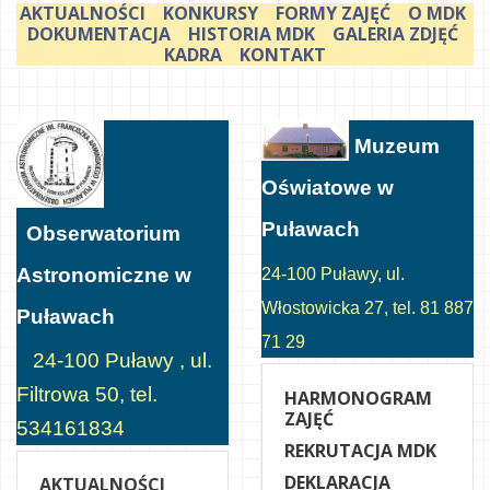
AKTUALNOŚCI
KONKURSY
FORMY ZAJĘĆ
O MDK
DOKUMENTACJA
HISTORIA MDK
GALERIA ZDJĘĆ
KADRA
KONTAKT
Muzeum
Oświatowe w
Puławach
Obserwatorium
Astronomiczne w
24-100 Puławy, ul.
Włostowicka 27, tel. 81 887
Puławach
71 29
24-100 Puławy , ul.
Filtrowa 50, tel.
HARMONOGRAM
ZAJĘĆ
534161834
REKRUTACJA MDK
DEKLARACJA
AKTUALNOŚCI