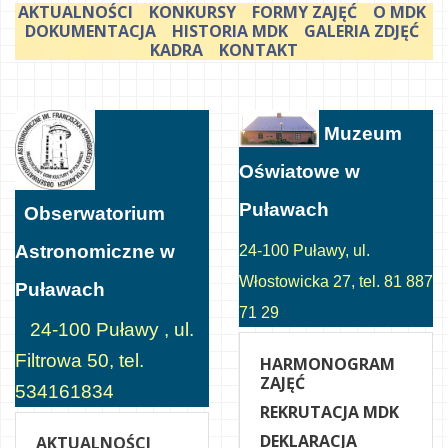
AKTUALNOŚCI
KONKURSY
FORMY ZAJĘĆ
O MDK
DOKUMENTACJA
HISTORIA MDK
GALERIA ZDJĘĆ
KADRA
KONTAKT
Muzeum
Oświatowe w
Puławach
Obserwatorium
Astronomiczne w
24-100 Puławy, ul.
Włostowicka 27, tel. 81 887
Puławach
71 29
24-100 Puławy , ul.
Filtrowa 50, tel.
HARMONOGRAM
ZAJĘĆ
534161834
REKRUTACJA MDK
DEKLARACJA
AKTUALNOŚCI