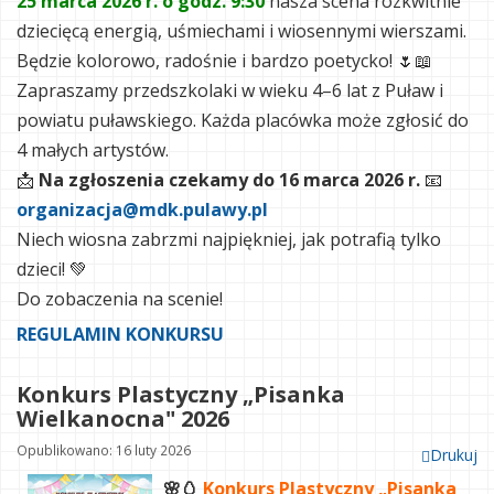
25 marca 2026 r. o godz. 9:30
nasza scena rozkwitnie
dziecięcą energią, uśmiechami i wiosennymi wierszami.
Będzie kolorowo, radośnie i bardzo poetycko! 🌷📖
Zapraszamy przedszkolaki w wieku 4–6 lat z Puław i
powiatu puławskiego. Każda placówka może zgłosić do
4 małych artystów.
📩
Na zgłoszenia czekamy do 16 marca 2026 r.
📧
organizacja@mdk.pulawy.pl
Niech wiosna zabrzmi najpiękniej, jak potrafią tylko
dzieci! 💚
Do zobaczenia na scenie!
REGULAMIN KONKURSU
Konkurs Plastyczny „Pisanka
Wielkanocna" 2026
Opublikowano: 16 luty 2026
Drukuj
🌸🥚
Konkurs Plastyczny „Pisanka