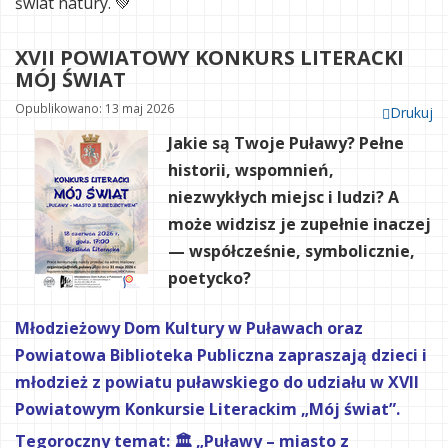
świat natury. 💚
XVII POWIATOWY KONKURS LITERACKI
MÓJ ŚWIAT
Opublikowano: 13 maj 2026
Drukuj
Jakie są Twoje Puławy?
Pełne
historii, wspomnień,
niezwykłych miejsc i ludzi? A
może widzisz je zupełnie inaczej
— współcześnie, symbolicznie,
poetycko?
Młodzieżowy Dom Kultury w Puławach oraz
Powiatowa Biblioteka Publiczna zapraszają dzieci i
młodzież z powiatu puławskiego do udziału w XVII
Powiatowym Konkursie Literackim „Mój świat”.
Tegoroczny temat:
🏛️ „Puławy – miasto z