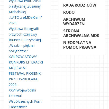
Wystawa twórczości
RADA RODZICÓW
plastycznej Zuzanny
Michalskiej
RODO
„LATO z eMDeKiem”
ARCHIWUM
2026
WYDARZEŃ
Wystawa fotografii
STRONA
przyrodniczej Ewy
ARCHIWALNA MDK
Rauner-Bułczyńskiej
NIEODPŁATNA
„Ważki – piękne i
POMOC PRAWNA
pożyteczne”
XVII POWIATOWY
KONKURS LITERACKI
MÓJ ŚWIAT
FESTIWAL PIOSENKI
PRZEDSZKOLAKA
2026
XXVI Wojewódzki
Festiwal
Współczesnych Form
Tanecznych