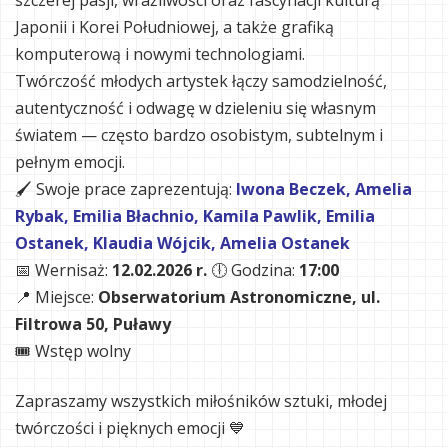
szczerej pasji, wrażliwości oraz fascynacji kulturą
Japonii i Korei Południowej, a także grafiką
komputerową i nowymi technologiami.
Twórczość młodych artystek łączy samodzielność,
autentyczność i odwagę w dzieleniu się własnym
światem — często bardzo osobistym, subtelnym i
pełnym emocji.
🖌️ Swoje prace zaprezentują:
Iwona Beczek,
Amelia
Rybak,
Emilia Błachnio,
Kamila Pawlik,
Emilia
Ostanek,
Klaudia Wójcik, Amelia Ostanek
📅 Wernisaż:
12.02.2026 r.
🕕 Godzina:
17:00
📍 Miejsce:
Obserwatorium Astronomiczne, ul.
Filtrowa 50, Puławy
🎟️ Wstęp wolny
Zapraszamy wszystkich miłośników sztuki, młodej
twórczości i pięknych emocji 💙