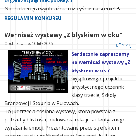
organizacja@mdk.pulawy.pl
Niech dziecięca wyobraźnia rozbłyśnie na scenie! 🌟
REGULAMIN KONKURSU
Wernisaż wystawy „Z błyskiem w oku”
Opublikowano: 10 luty 2026
Drukuj
Serdecznie zapraszamy
na wernisaż wystawy „Z
błyskiem w oku”
—
wyjątkowego projektu
artystycznego uczennic
klasy trzeciej Szkoły
Branżowej I Stopnia w Puławach.
To już trzecia odsłona wystawy, która powstała z
potrzeby bliskości, budowania relacji i autentycznego
wyrażania emocji. Prezentowane prace są efektem