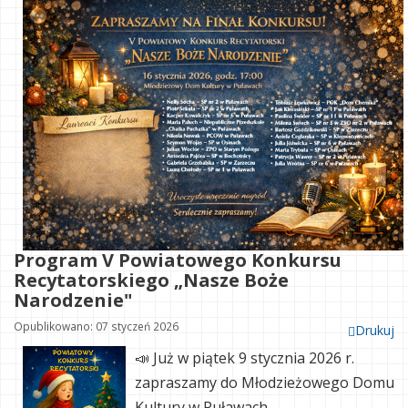
Program V Powiatowego Konkursu
Recytatorskiego „Nasze Boże
Narodzenie"
Opublikowano: 07 styczeń 2026
Drukuj
📣 Już w piątek
9 stycznia 2026 r.
zapraszamy do
Młodzieżowego Domu
Kultury w Puławach