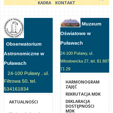
KADRA
KONTAKT
Muzeum
Oświatowe w
Puławach
Obserwatorium
Astronomiczne w
24-100 Puławy, ul.
Włostowicka 27, tel. 81 887
Puławach
71 29
24-100 Puławy , ul.
Filtrowa 50, tel.
HARMONOGRAM
ZAJĘĆ
534161834
REKRUTACJA MDK
DEKLARACJA
AKTUALNOŚCI
DOSTĘPNOŚCI
MDK