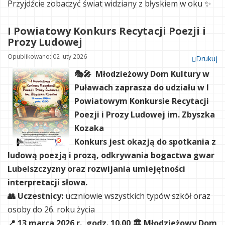
Przyjdźcie zobaczyć świat widziany z błyskiem w oku ✨
I Powiatowy Konkurs Recytacji Poezji i
Prozy Ludowej
Opublikowano: 02 luty 2026
Drukuj
🎭🎤 Młodzieżowy Dom Kultury w
Puławach zaprasza do udziału w I
Powiatowym Konkursie Recytacji
Poezji i Prozy Ludowej im. Zbyszka
Kozaka
Konkurs jest okazją do spotkania z
ludową poezją i prozą, odkrywania bogactwa gwar
Lubelszczyzny oraz rozwijania umiejętności
interpretacji słowa.
👥 Uczestnicy:
uczniowie wszystkich typów szkół oraz
osoby do 26. roku życia
📍 13 marca 2026 r., godz. 10.00 🏛️ Młodzieżowy Dom