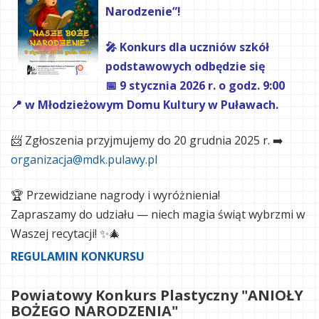
Narodzenie”!
🎤 Konkurs dla uczniów szkół
podstawowych odbędzie się
📅 9 stycznia 2026 r. o godz. 9:00
📍 w Młodzieżowym Domu Kultury w Puławach.
📨 Zgłoszenia przyjmujemy do 20 grudnia 2025 r.
➡️
organizacja@mdk.pulawy.pl
🏆 Przewidziane nagrody i wyróżnienia!
Zapraszamy do udziału — niech magia świąt wybrzmi w
Waszej recytacji! ✨🎄
REGULAMIN KONKURSU
Powiatowy Konkurs Plastyczny "ANIOŁY
BOŻEGO NARODZENIA"