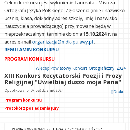
Celem konkursu jest wyłonienie Laureata - Mistrza
Ortografii Języka Polskiego. Zgłoszenia (imię i nazwisko
ucznia, klasa, dokładny adres szkoły, imię i nazwisko
nauczyciela prowadzącego) przyjmowane będą w
nieprzekraczalnym terminie do dnia
15.10.2024 r.
na
adres e-mail
organizacja@mdk-pulawy.pl
.
REGULAMIN KONKURSU
PROGRAM KONKURSU
Więcej: Powiatowy Konkurs Ortograficzny '2024
XIII Konkurs Recytatorski Poezji i Prozy
Religijnej "Uwielbiaj duszo moja Pana"
Opublikowano: 07 październik 2024
Drukuj
Program konkursu
Protokół z posiedzenia Jury
POWIATOWY KONKURS LITERACKI "KOCHAM CIĘ ŻYCIE"