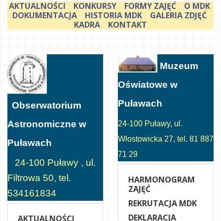
AKTUALNOŚCI
KONKURSY
FORMY ZAJĘĆ
O MDK
DOKUMENTACJA
HISTORIA MDK
GALERIA ZDJĘĆ
KADRA
KONTAKT
Muzeum
Oświatowe w
Puławach
Obserwatorium
Astronomiczne w
24-100 Puławy, ul.
Włostowicka 27, tel. 81 887
Puławach
71 29
24-100 Puławy , ul.
Filtrowa 50, tel.
HARMONOGRAM
ZAJĘĆ
534161834
REKRUTACJA MDK
DEKLARACJA
AKTUALNOŚCI