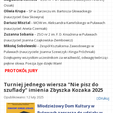
Osiak)
Oliwia Krupa
– SP w Zarzeczu im. Bartosza Głowackiego
(nauczyciel: Ewa Skowyra)
Dariusz Misztal
– MOW im. Aleksandra Kamińskiego w Puławach
(nauczyciel: Aneta Czerniak)
Zuzanna Sobania
– ZSO nr 2 im. F. D. Kniaźnina w Puławach
(nauczyciel: Joanna Czajkowska-Ziembowicz)
Mikołaj Sobolewski
– Zespół Kształcenia Zawodowego w
Puławach (nauczyciele: Joanna Szewczyk i Kinga Próchniak)
Dziękujemy wszystkim uczestnikom za wrażliwość, odwagę twórczą i
piękne słowa. Poezja żyje dzięki Wam!
PROTOKÓŁ JURY
Turniej jednego wiersza "Nie pisz do
szuflady" imienia Zbyszka Kozaka 2025
Opublikowano: 12 luty 2025
Drukuj
Młodzieżowy Dom Kultury w
Puławach zaprasza do udziału w