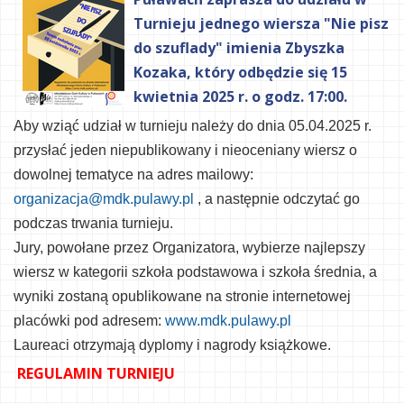
Turnieju jednego wiersza "Nie pisz
do szuflady" imienia Zbyszka
Kozaka, który odbędzie się 15
kwietnia 2025 r. o godz. 17:00.
Aby wziąć udział w turnieju należy do dnia 05.04.2025 r.
przysłać
jeden
niepublikowany i nieoceniany wiersz o
dowolnej tematyce
na adres mailowy:
organizacja@mdk.pulawy.pl
, a następnie odczytać go
podczas trwania turnieju.
Jury,
powołane
przez
Organi
zatora,
wybierze
najlepszy
wiersz
w kategorii szk
oła podstawowa i szkoła średnia, a
wyniki zostaną opublikowane na stronie internetowej
placówki pod adresem:
www.mdk.pulawy.pl
Laureaci otrzymają dyplomy i nagrody książkowe.
REGULAMIN TURNIEJU