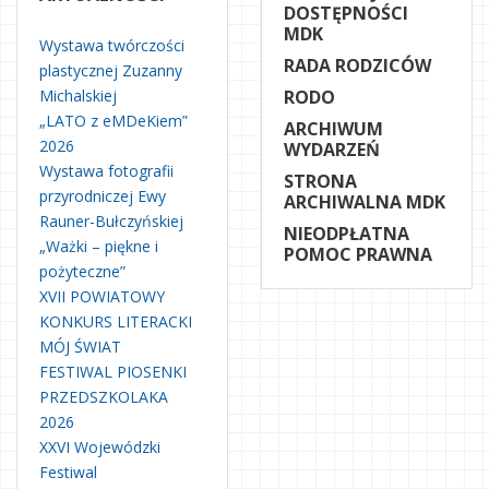
DOSTĘPNOŚCI
MDK
Wystawa twórczości
RADA RODZICÓW
plastycznej Zuzanny
Michalskiej
RODO
„LATO z eMDeKiem”
ARCHIWUM
2026
WYDARZEŃ
Wystawa fotografii
STRONA
przyrodniczej Ewy
ARCHIWALNA MDK
Rauner-Bułczyńskiej
NIEODPŁATNA
„Ważki – piękne i
POMOC PRAWNA
pożyteczne”
XVII POWIATOWY
KONKURS LITERACKI
MÓJ ŚWIAT
FESTIWAL PIOSENKI
PRZEDSZKOLAKA
2026
XXVI Wojewódzki
Festiwal