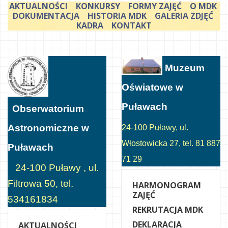
AKTUALNOŚCI
KONKURSY
FORMY ZAJĘĆ
O MDK
DOKUMENTACJA
HISTORIA MDK
GALERIA ZDJĘĆ
KADRA
KONTAKT
Muzeum
Oświatowe w
Puławach
Obserwatorium
Astronomiczne w
24-100 Puławy, ul.
Włostowicka 27, tel. 81 887
Puławach
71 29
24-100 Puławy , ul.
Filtrowa 50, tel.
HARMONOGRAM
ZAJĘĆ
534161834
REKRUTACJA MDK
DEKLARACJA
AKTUALNOŚCI