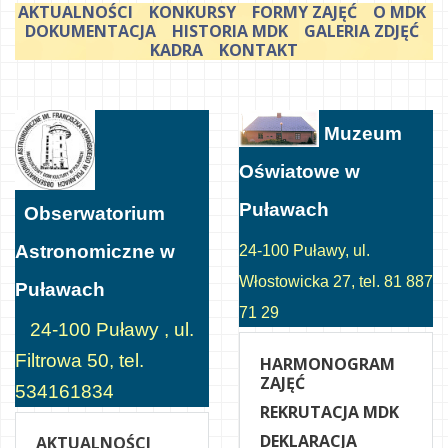
AKTUALNOŚCI
KONKURSY
FORMY ZAJĘĆ
O MDK
DOKUMENTACJA
HISTORIA MDK
GALERIA ZDJĘĆ
KADRA
KONTAKT
Muzeum
Oświatowe w
Puławach
Obserwatorium
Astronomiczne w
24-100 Puławy, ul.
Włostowicka 27, tel. 81 887
Puławach
71 29
24-100 Puławy , ul.
Filtrowa 50, tel.
HARMONOGRAM
ZAJĘĆ
534161834
REKRUTACJA MDK
DEKLARACJA
AKTUALNOŚCI