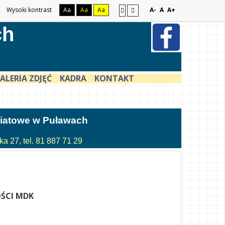
Wysoki kontrast
Aa
Aa
Aa
A-
A
A+
ch
ALERIA ZDJĘĆ
KADRA
KONTAKT
atowe w Puławach
a 27, tel. 81 887 71 29
ŚCI MDK