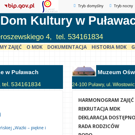
Tryb domyślny
Tryb nocny
 Dom Kultury w Puława
ieroszewskiego 4, tel. 534161834
MY ZAJĘĆ
O MDK
DOKUMENTACJA
HISTORIA MDK
G
ne w Puławach
Muzeum Oświ
, tel. 534161834
24-100 Puławy, ul. Włostowick
HARMONOGRAM ZAJĘĆ
REKRUTACJA MDK
j
DEKLARACJA DOSTĘPNO
RADA RODZICÓW
skiej „Ważki – piękne i