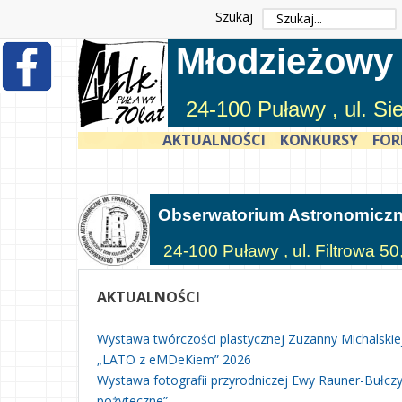
Szukaj
Młodzieżowy
24-100 Puławy , ul. S
AKTUALNOŚCI
KONKURSY
FOR
Obserwatorium Astronomicz
24-100 Puławy , ul. Filtrowa 50
AKTUALNOŚCI
Wystawa twórczości plastycznej Zuzanny Michalskie
„LATO z eMDeKiem” 2026
Wystawa fotografii przyrodniczej Ewy Rauner-Bułczyń
pożyteczne”