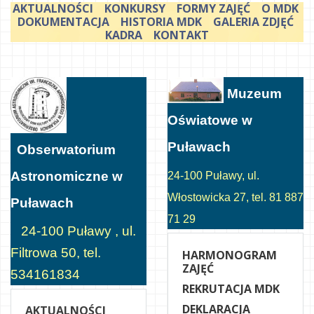
AKTUALNOŚCI
KONKURSY
FORMY ZAJĘĆ
O MDK
DOKUMENTACJA
HISTORIA MDK
GALERIA ZDJĘĆ
KADRA
KONTAKT
Muzeum
Oświatowe w
Puławach
Obserwatorium
Astronomiczne w
24-100 Puławy, ul.
Włostowicka 27, tel. 81 887
Puławach
71 29
24-100 Puławy , ul.
Filtrowa 50, tel.
HARMONOGRAM
ZAJĘĆ
534161834
REKRUTACJA MDK
DEKLARACJA
AKTUALNOŚCI