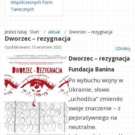
Współczesnych Form
Tanecznych
Jesteś tutaj:
Start
aktual
Dworzec – rezygnacja
Dworzec – rezygnacja
Opublikowano: 15 wrzesień 2022
Drukuj
Dworzec – rezygnacja
Fundacja Banina
Po wybuchu wojny w
Ukrainie, słowo
„uchodźca” zmieniło
swoje znaczenie – z
pejoratywnego na
neutralne.