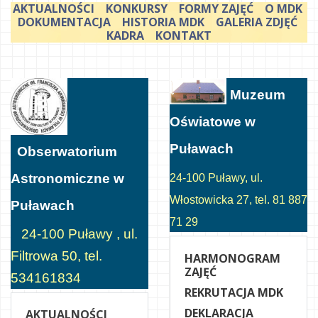
AKTUALNOŚCI
KONKURSY
FORMY ZAJĘĆ
O MDK
DOKUMENTACJA
HISTORIA MDK
GALERIA ZDJĘĆ
KADRA
KONTAKT
Muzeum
Oświatowe w
Puławach
Obserwatorium
Astronomiczne w
24-100 Puławy, ul.
Włostowicka 27, tel. 81 887
Puławach
71 29
24-100 Puławy , ul.
Filtrowa 50, tel.
HARMONOGRAM
ZAJĘĆ
534161834
REKRUTACJA MDK
DEKLARACJA
AKTUALNOŚCI