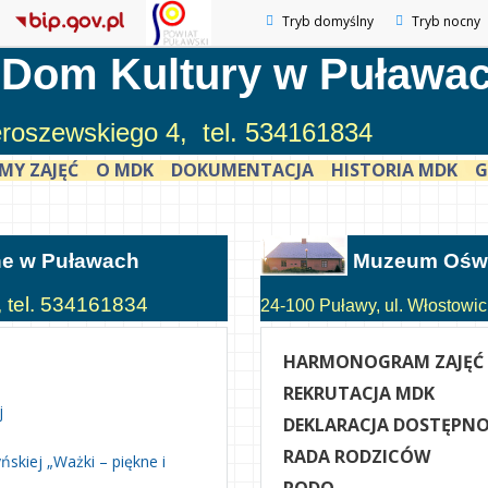
Tryb domyślny
Tryb nocny
 Dom Kultury w Puława
ieroszewskiego 4, tel. 534161834
MY ZAJĘĆ
O MDK
DOKUMENTACJA
HISTORIA MDK
G
ne w Puławach
Muzeum Oświ
, tel. 534161834
24-100 Puławy, ul. Włostowick
HARMONOGRAM ZAJĘĆ
REKRUTACJA MDK
j
DEKLARACJA DOSTĘPNO
RADA RODZICÓW
skiej „Ważki – piękne i