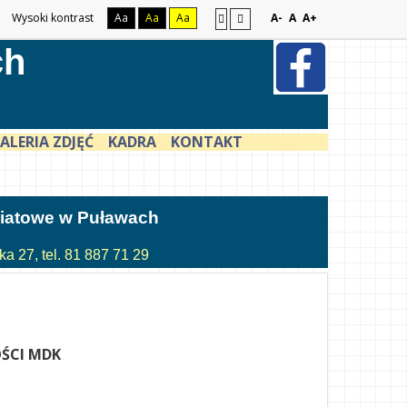
Wysoki kontrast
Aa
Aa
Aa
A-
A
A+
ch
ALERIA ZDJĘĆ
KADRA
KONTAKT
atowe w Puławach
a 27, tel. 81 887 71 29
ŚCI MDK