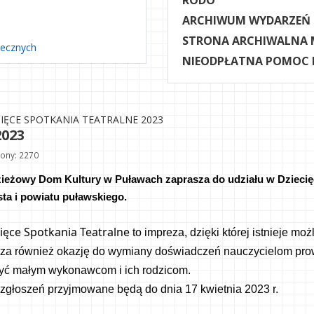
RODO
ARCHIWUM WYDARZEŃ
STRONA ARCHIWALNA 
necznych
NIEODPŁATNA POMOC
CIĘCE SPOTKANIA TEATRALNE 2023
2023
ony: 2270
ieżowy Dom Kultury w Puławach 
zaprasza do udziału w Dzieci
sta i powiatu puławskiego.
ięce Spotkania Teatralne 
to impreza, dzięki której istnieje m
za również okazję do wymiany doświadczeń nauczycielom prowa
yć małym wykonawcom i ich rodzicom.
 zgłoszeń przyjmowane będą do dnia 17 kwietnia 2023 r.