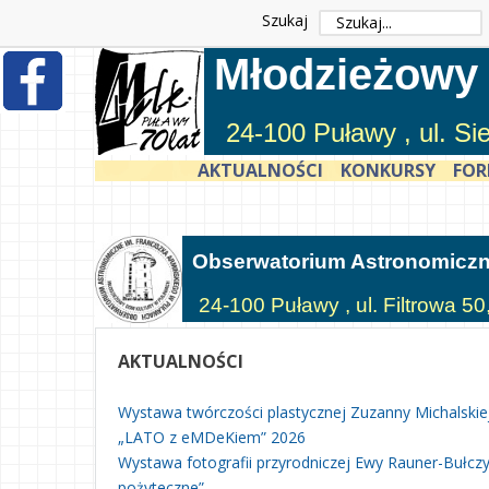
Szukaj
Młodzieżowy
24-100 Puławy , ul. S
AKTUALNOŚCI
KONKURSY
FOR
Obserwatorium Astronomicz
24-100 Puławy , ul. Filtrowa 50
AKTUALNOŚCI
Wystawa twórczości plastycznej Zuzanny Michalskie
„LATO z eMDeKiem” 2026
Wystawa fotografii przyrodniczej Ewy Rauner-Bułczyń
pożyteczne”