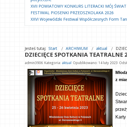
XVII POWIATOWY KONKURS LITERACKI MÓJ ŚWIAT
FESTIWAL PIOSENKI PRZEDSZKOLAKA 2026
XXVI Wojewódzki Festiwal Współczesnych Form Ta
Jesteś tutaj:
Start
ARCHIWUM
aktual
DZIE
DZIECIĘCE SPOTKANIA TEATRALNE 
admin3906
Kategoria:
aktual
Opublikowano: 14 luty 2023
Odsł
Młodz
z mia
Dziec
Stwar
przeż
Karty