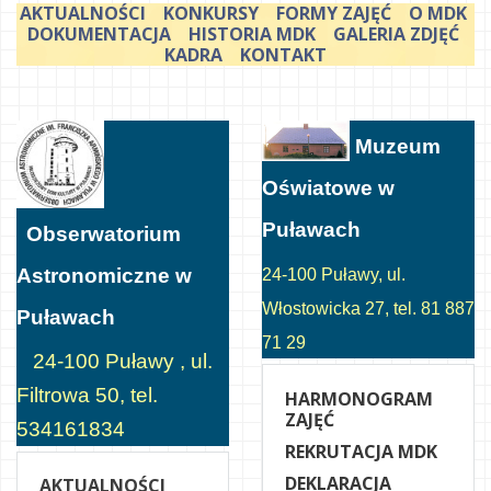
AKTUALNOŚCI
KONKURSY
FORMY ZAJĘĆ
O MDK
DOKUMENTACJA
HISTORIA MDK
GALERIA ZDJĘĆ
KADRA
KONTAKT
Muzeum
Oświatowe w
Puławach
Obserwatorium
Astronomiczne w
24-100 Puławy, ul.
Włostowicka 27, tel. 81 887
Puławach
71 29
24-100 Puławy , ul.
Filtrowa 50, tel.
HARMONOGRAM
ZAJĘĆ
534161834
REKRUTACJA MDK
DEKLARACJA
AKTUALNOŚCI