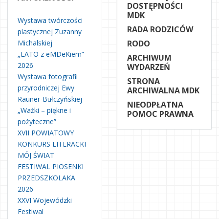
DOSTĘPNOŚCI
MDK
Wystawa twórczości
RADA RODZICÓW
plastycznej Zuzanny
Michalskiej
RODO
„LATO z eMDeKiem”
ARCHIWUM
2026
WYDARZEŃ
Wystawa fotografii
STRONA
przyrodniczej Ewy
ARCHIWALNA MDK
Rauner-Bułczyńskiej
NIEODPŁATNA
„Ważki – piękne i
POMOC PRAWNA
pożyteczne”
XVII POWIATOWY
KONKURS LITERACKI
MÓJ ŚWIAT
FESTIWAL PIOSENKI
PRZEDSZKOLAKA
2026
XXVI Wojewódzki
Festiwal