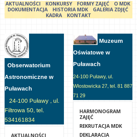
AKTUALNOŚCI
KONKURSY
FORMY ZAJĘĆ
O MDK
DOKUMENTACJA
HISTORIA MDK
GALERIA ZDJĘĆ
KADRA
KONTAKT
Muzeum
Oświatowe w
Puławach
Obserwatorium
Astronomiczne w
24-100 Puławy, ul.
Włostowicka 27, tel. 81 887
Puławach
71 29
24-100 Puławy , ul.
Filtrowa 50, tel.
HARMONOGRAM
ZAJĘĆ
534161834
REKRUTACJA MDK
DEKLARACJA
AKTUALNOŚCI