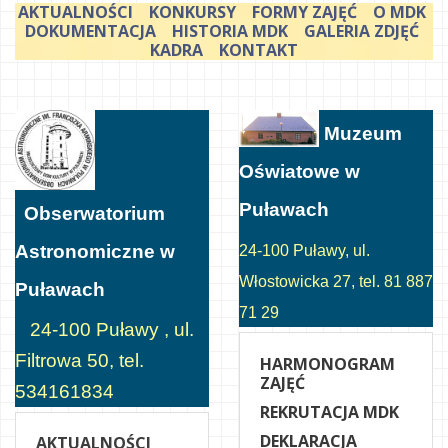
AKTUALNOŚCI
KONKURSY
FORMY ZAJĘĆ
O MDK
DOKUMENTACJA
HISTORIA MDK
GALERIA ZDJĘĆ
KADRA
KONTAKT
Muzeum
Oświatowe w
Puławach
Obserwatorium
Astronomiczne w
24-100 Puławy, ul.
Włostowicka 27, tel. 81 887
Puławach
71 29
24-100 Puławy , ul.
Filtrowa 50, tel.
HARMONOGRAM
ZAJĘĆ
534161834
REKRUTACJA MDK
DEKLARACJA
AKTUALNOŚCI