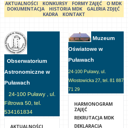
AKTUALNOŚCI
KONKURSY
FORMY ZAJĘĆ
O MDK
DOKUMENTACJA
HISTORIA MDK
GALERIA ZDJĘĆ
KADRA
KONTAKT
Muzeum
Oświatowe w
Puławach
Obserwatorium
Astronomiczne w
24-100 Puławy, ul.
Włostowicka 27, tel. 81 887
Puławach
71 29
24-100 Puławy , ul.
Filtrowa 50, tel.
HARMONOGRAM
ZAJĘĆ
534161834
REKRUTACJA MDK
DEKLARACJA
AKTUALNOŚCI