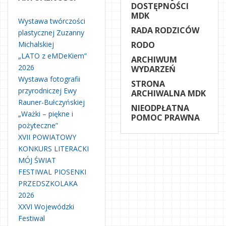
DOSTĘPNOŚCI
MDK
Wystawa twórczości
RADA RODZICÓW
plastycznej Zuzanny
Michalskiej
RODO
„LATO z eMDeKiem”
ARCHIWUM
2026
WYDARZEŃ
Wystawa fotografii
STRONA
przyrodniczej Ewy
ARCHIWALNA MDK
Rauner-Bułczyńskiej
NIEODPŁATNA
„Ważki – piękne i
POMOC PRAWNA
pożyteczne”
XVII POWIATOWY
KONKURS LITERACKI
MÓJ ŚWIAT
FESTIWAL PIOSENKI
PRZEDSZKOLAKA
2026
XXVI Wojewódzki
Festiwal