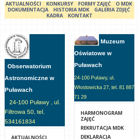
AKTUALNOŚCI
KONKURSY
FORMY ZAJĘĆ
O MDK
DOKUMENTACJA
HISTORIA MDK
GALERIA ZDJĘĆ
KADRA
KONTAKT
Muzeum
Oświatowe w
Puławach
Obserwatorium
Astronomiczne w
24-100 Puławy, ul.
Włostowicka 27, tel. 81 887
Puławach
71 29
24-100 Puławy , ul.
Filtrowa 50, tel.
HARMONOGRAM
ZAJĘĆ
534161834
REKRUTACJA MDK
DEKLARACJA
AKTUALNOŚCI