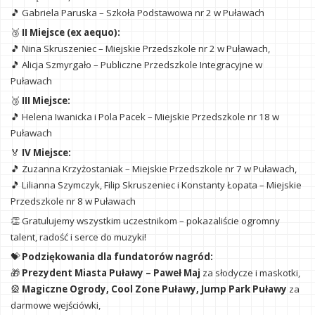
🎵 Gabriela Paruska – Szkoła Podstawowa nr 2 w Puławach
🥈
II Miejsce (ex aequo):
🎵 Nina Skruszeniec – Miejskie Przedszkole nr 2 w Puławach,
🎵 Alicja Szmyrgało – Publiczne Przedszkole Integracyjne w
Puławach
🥉
III Miejsce:
🎵 Helena Iwanicka i Pola Pacek – Miejskie Przedszkole nr 18 w
Puławach
🏅
IV Miejsce:
🎵 Zuzanna Krzyżostaniak – Miejskie Przedszkole nr 7 w Puławach,
🎵 Lilianna Szymczyk, Filip Skruszeniec i Konstanty Łopata – Miejskie
Przedszkole nr 8 w Puławach
👏 Gratulujemy wszystkim uczestnikom – pokazaliście ogromny
talent, radość i serce do muzyki!
💝
Podziękowania dla fundatorów nagród:
🎁
Prezydent Miasta Puławy – Paweł Maj
za słodycze i maskotki,
🎡
Magiczne Ogrody, Cool Zone Puławy, Jump Park Puławy
za
darmowe wejściówki,