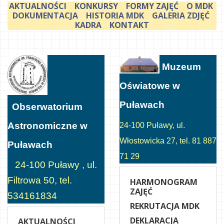
AKTUALNOŚCI
KONKURSY
FORMY ZAJĘĆ
O MDK
DOKUMENTACJA
HISTORIA MDK
GALERIA ZDJĘĆ
KADRA
KONTAKT
Muzeum
Oświatowe w
Puławach
Obserwatorium
Astronomiczne w
24-100 Puławy, ul.
Włostowicka 27, tel. 81 887
Puławach
71 29
24-100 Puławy , ul.
Filtrowa 50, tel.
HARMONOGRAM
ZAJĘĆ
534161834
REKRUTACJA MDK
DEKLARACJA
AKTUALNOŚCI