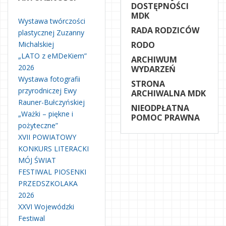
DOSTĘPNOŚCI
MDK
Wystawa twórczości
RADA RODZICÓW
plastycznej Zuzanny
Michalskiej
RODO
„LATO z eMDeKiem”
ARCHIWUM
2026
WYDARZEŃ
Wystawa fotografii
STRONA
przyrodniczej Ewy
ARCHIWALNA MDK
Rauner-Bułczyńskiej
NIEODPŁATNA
„Ważki – piękne i
POMOC PRAWNA
pożyteczne”
XVII POWIATOWY
KONKURS LITERACKI
MÓJ ŚWIAT
FESTIWAL PIOSENKI
PRZEDSZKOLAKA
2026
XXVI Wojewódzki
Festiwal