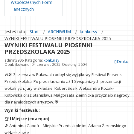
Współczesnych Form
Tanecznych
Jesteś tutaj:
Start
ARCHIWUM
konkursy
WYNIKI FESTIWALU PIOSENKI PRZEDSZKOLAKA 2025
WYNIKI FESTIWALU PIOSENKI
PRZEDSZKOLAKA 2025
admin3906
Kategoria:
konkursy
Drukuj
Opublikowano: 04 czerwiec 2025
Odsłony: 5604
🎶🎤 3 czerwca w Puławach odbył się wyjątkowy Festiwal Piosenki
Przedszkolaka! Po przesłuchaniu aż 15 wspaniałych prezentacji
wokalnych, jury w składzie: Robert Sosik, Aleksandra Kozak-
Kotowska oraz Stanisława Małgorzata Ziemnicka przyznało nagrody
dla najmłodszych artystów. 🌟
Wyniki festiwalu:
🏆
I Miejsce (ex aequo):
🎵 Antonina Caboń – Miejskie Przedszkole im. Adama Żeromskiego
w Nałęczowie,