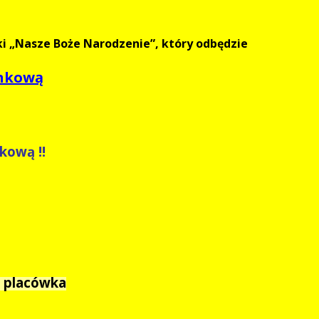
i „Nasze Boże Narodzenie”, który odbędzie
inkową
kową !!
) placówka