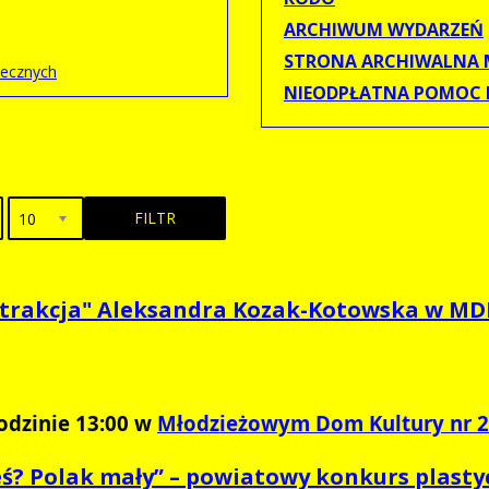
ARCHIWUM WYDARZEŃ
STRONA ARCHIWALNA 
necznych
NIEODPŁATNA POMOC
FILTR
10
trakcja" Aleksandra Kozak-Kotowska w MDK
odzinie 13:00 w
Młodzieżowym Dom Kultury nr 2 
teś? Polak mały” – powiatowy konkurs plast