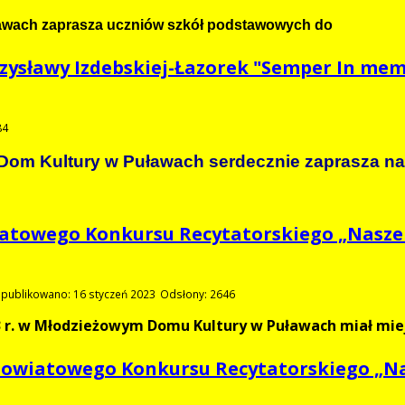
wach zaprasza uczniów szkół podstawowych do
ysławy Izdebskiej-Łazorek "Semper In me
84
Dom Kultury w Puławach serdecznie zaprasza na
atowego Konkursu Recytatorskiego „Nasze 
publikowano: 16 styczeń 2023
Odsłony: 2646
3 r. w Młodzieżowym Domu Kultury w Puławach miał mie
Powiatowego Konkursu Recytatorskiego „N