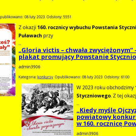
publikowano: 08 luty 2023
Odsłony: 5551
Z okazji
160. rocznicy wybuchu Powstania Stycz
Puławach
przy
...
„Gloria victis – chwała zwyciężonym”
plakat promujący Powstanie Stycznio
admin3906
Kategoria:
konkursy
Opublikowano: 08 luty 2023
Odsłony: 6100
W 2023 roku obchodzimy
Styczniowego
. Z tej okaz
...
„Kiedy myślę Ojcz
powiatowy konkurs 
w 160. rocznicę Po
admin3906