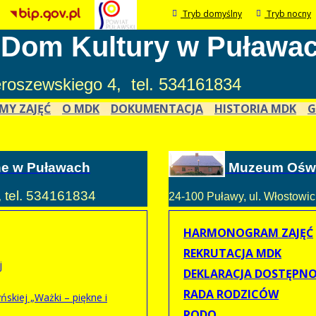
Tryb domyślny
Tryb nocny
 Dom Kultury w Puława
ieroszewskiego 4, tel. 534161834
MY ZAJĘĆ
O MDK
DOKUMENTACJA
HISTORIA MDK
G
ne w Puławach
Muzeum Oświ
, tel. 534161834
24-100 Puławy, ul. Włostowick
HARMONOGRAM ZAJĘĆ
REKRUTACJA MDK
j
DEKLARACJA DOSTĘPNO
RADA RODZICÓW
skiej „Ważki – piękne i
RODO