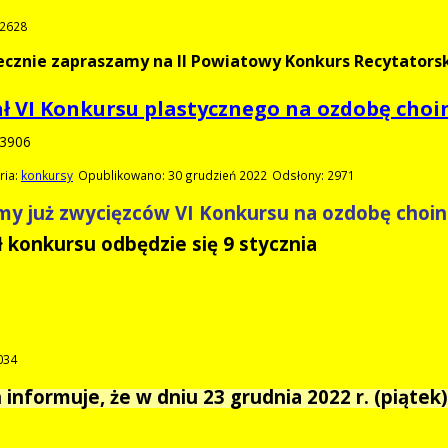
 2628
ecznie zapraszamy na II Powiatowy Konkurs Recytatorsk
ał VI Konkursu plastycznego na ozdobę cho
3906
ria:
konkursy
Opublikowano: 30 grudzień 2022
Odsłony: 2971
y już zwycięzców VI Konkursu na ozdobę choin
ł konkursu odbędzie się 9 stycznia
034
nformuje, że w dniu 23 grudnia 2022 r. (piątek