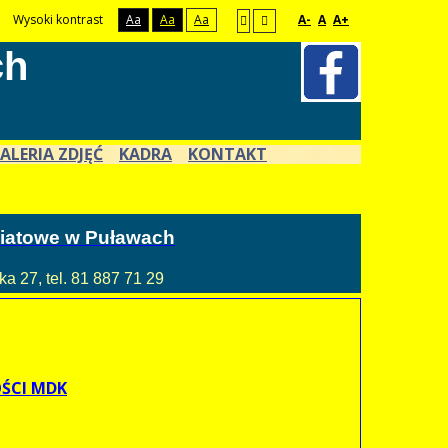
Wysoki kontrast
Aa
Aa
Aa
A-
A
A+
ch
ALERIA ZDJĘĆ
KADRA
KONTAKT
atowe w Puławach
a 27, tel. 81 887 71 29
ŚCI MDK