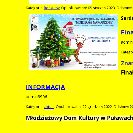
Kategoria:
konkursy
Opublikowano: 09 styczeń 2023
Odsłony:
Serd
...
Fin
admin
Katego
Znam
Fina
...
INFORMACJA
admin3906
Kategoria:
aktual
Opublikowano: 22 grudzień 2022
Odsłony: 2
Młodzieżowy Dom Kultury w Puławach i
...