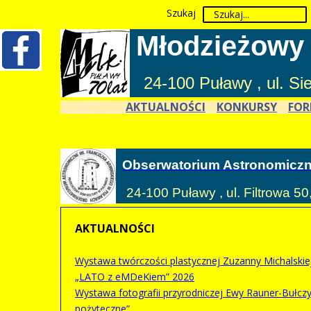
Szukaj
Młodzieżowy
24-100 Puławy , ul. S
AKTUALNOŚCI
KONKURSY
FOR
Obserwatorium Astronomicz
24-100 Puławy , ul. Filtrowa 50
AKTUALNOŚCI
Wystawa twórczości plastycznej Zuzanny Michalskie
„LATO z eMDeKiem” 2026
Wystawa fotografii przyrodniczej Ewy Rauner-Bułczyń
pożyteczne”