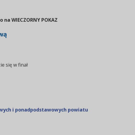
go na WIECZORNY POKAZ
ową
 się w finał
owych i ponadpodstawowych powiatu