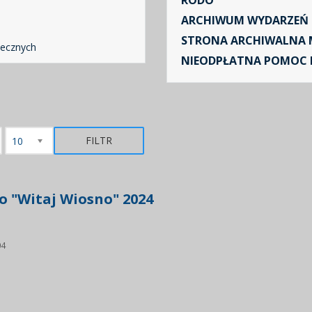
RODO
ARCHIWUM WYDARZEŃ
STRONA ARCHIWALNA 
necznych
NIEODPŁATNA POMOC
FILTR
10
o "Witaj Wiosno" 2024
04