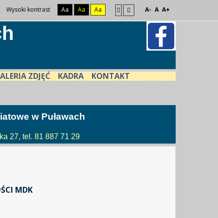
Wysoki kontrast
Aa
Aa
Aa
A-
A
A+
ch
ALERIA ZDJĘĆ
KADRA
KONTAKT
atowe w Puławach
a 27, tel. 81 887 71 29
ŚCI MDK