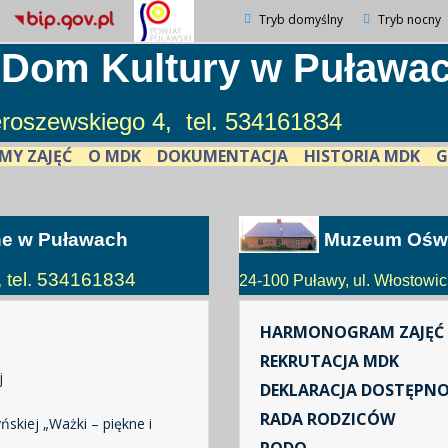
Tryb domyślny
Tryb nocny
 Dom Kultury w Puława
ieroszewskiego 4, tel. 534161834
MY ZAJĘĆ
O MDK
DOKUMENTACJA
HISTORIA MDK
G
ne w Puławach
Muzeum Oświ
, tel. 534161834
24-100 Puławy, ul. Włostowick
HARMONOGRAM ZAJĘĆ
REKRUTACJA MDK
j
DEKLARACJA DOSTĘPNO
RADA RODZICÓW
skiej „Ważki – piękne i