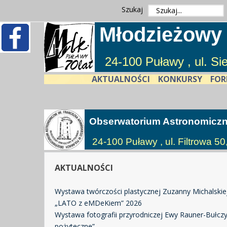
Szukaj
Młodzieżowy
24-100 Puławy , ul. S
AKTUALNOŚCI
KONKURSY
FOR
Obserwatorium Astronomicz
24-100 Puławy , ul. Filtrowa 50
AKTUALNOŚCI
Wystawa twórczości plastycznej Zuzanny Michalskie
„LATO z eMDeKiem” 2026
Wystawa fotografii przyrodniczej Ewy Rauner-Bułczyń
pożyteczne”