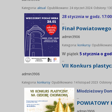
Kategoria:
aktual
Opublikowano: 24 styczeń 2024
Odsłony: 13
28 stycznia w godz. 17:00 
...
Finał Powiatowego
admin3906
Kategoria:
konkursy
Opublikowano
W piątek
5 stycznia o god
...
VII Konkurs plasty
admin3906
Kategoria:
konkursy
Opublikowano: 14 listopad 2023
Odsłony
Młodzieżowy Dom
...
POWIATOWY K
admin3906