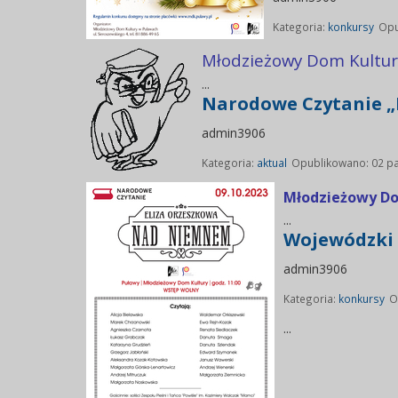
Kategoria:
konkursy
Opu
Młodzieżowy Dom Kultury
...
Narodowe Czytanie „
admin3906
Kategoria:
aktual
Opublikowano: 02 pa
Młodzieżowy Do
...
Wojewódzki 
admin3906
Kategoria:
konkursy
O
...