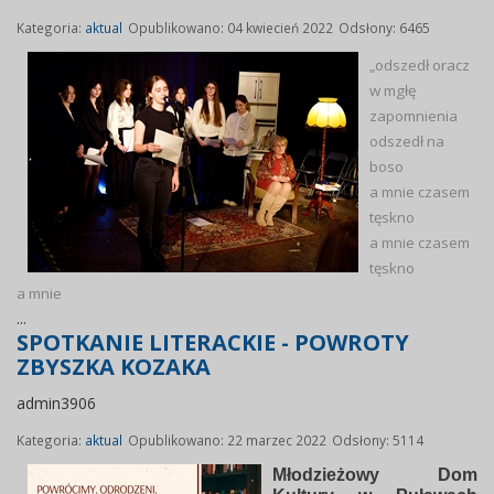
Kategoria:
aktual
Opublikowano: 04 kwiecień 2022
Odsłony: 6465
„odszedł oracz
w mgłę
zapomnienia
odszedł na
boso
a mnie czasem
tęskno
a mnie czasem
tęskno
a mnie
...
SPOTKANIE LITERACKIE - POWROTY
ZBYSZKA KOZAKA
admin3906
Kategoria:
aktual
Opublikowano: 22 marzec 2022
Odsłony: 5114
Młodzieżowy Dom