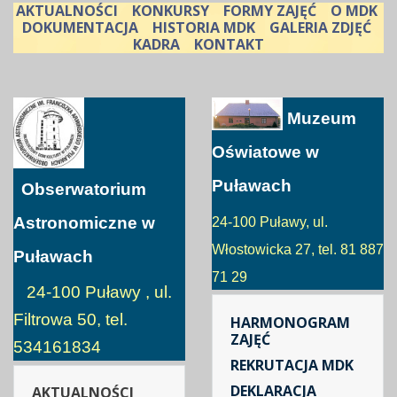
AKTUALNOŚCI
KONKURSY
FORMY ZAJĘĆ
O MDK
DOKUMENTACJA
HISTORIA MDK
GALERIA ZDJĘĆ
KADRA
KONTAKT
Muzeum
Oświatowe w
Puławach
Obserwatorium
Astronomiczne w
24-100 Puławy, ul.
Włostowicka 27, tel. 81 887
Puławach
71 29
24-100 Puławy , ul.
Filtrowa 50, tel.
HARMONOGRAM
ZAJĘĆ
534161834
REKRUTACJA MDK
DEKLARACJA
AKTUALNOŚCI