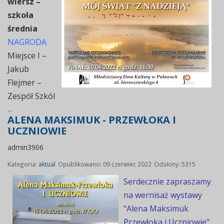
wiersz –
szkoła
średnia
NAGRODA
Miejsce I –
Jakub
Flejmer –
Zespół Szkól
...
ALENA MAKSIMUK - PRZEWŁOKA I
UCZNIOWIE
admin3906
Kategoria:
aktual
Opublikowano: 09 czerwiec 2022
Odsłony: 5315
Serdecznie zapraszamy
na wernisaż wystawy
"Alena Maksimuk
Przewłoka i Uczniowie"