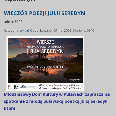
...
WIECZÓR POEZJI JULII SEREDYN
admin3906
Kategoria:
aktual
Opublikowano: 09 maj 2022
Odsłony: 6840
Młodzieżowy Dom Kultury w Puławach zaprasza na
spotkanie z młodą puławską poetką Julią Seredyn,
które
...