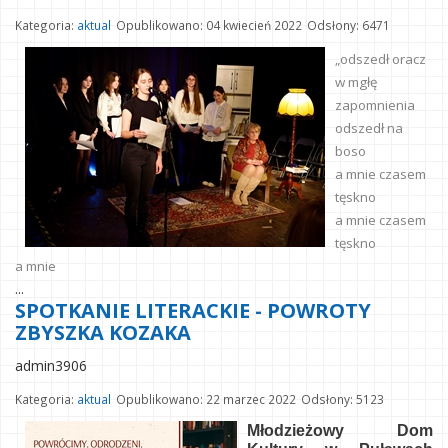
Kategoria:
aktual
Opublikowano: 04 kwiecień 2022
Odsłony: 6471
„odszedł oracz
w mgłę
zapomnienia
odszedł na
boso
a mnie czasem
tęskno
a mnie czasem
tęskno
a mnie
...
SPOTKANIE LITERACKIE - POWROTY
ZBYSZKA KOZAKA
admin3906
Kategoria:
aktual
Opublikowano: 22 marzec 2022
Odsłony: 5123
Młodzieżowy Dom