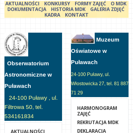
AKTUALNOŚCI
KONKURSY
FORMY ZAJĘĆ
O MDK
DOKUMENTACJA
HISTORIA MDK
GALERIA ZDJĘĆ
KADRA
KONTAKT
Muzeum
Oświatowe w
Puławach
Obserwatorium
Astronomiczne w
24-100 Puławy, ul.
Włostowicka 27, tel. 81 887
Puławach
71 29
24-100 Puławy , ul.
Filtrowa 50, tel.
HARMONOGRAM
ZAJĘĆ
534161834
REKRUTACJA MDK
DEKLARACJA
AKTUALNOŚCI