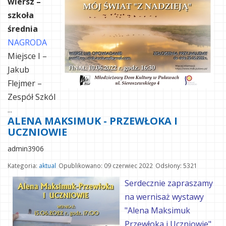
wiersz –
szkoła
średnia
NAGRODA
Miejsce I –
Jakub
Flejmer –
Zespół Szkól
...
ALENA MAKSIMUK - PRZEWŁOKA I
UCZNIOWIE
admin3906
Kategoria:
aktual
Opublikowano: 09 czerwiec 2022
Odsłony: 5321
Serdecznie zapraszamy
na wernisaż wystawy
"Alena Maksimuk
Przewłoka i Uczniowie"