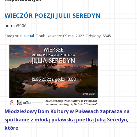
...
WIECZÓR POEZJI JULII SEREDYN
admin3906
Kategoria:
aktual
Opublikowano: 09 maj 2022
Odsłony: 6845
Młodzieżowy Dom Kultury w Puławach zaprasza na
spotkanie z młodą puławską poetką Julią Seredyn,
które
...