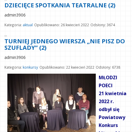
DZIECIĘCE SPOTKANIA TEATRALNE (2)
admin3906
Kategoria:
aktual
Opublikowano: 26 kwiecień 2022
Odsłony: 3674
...
TURNIEJ JEDNEGO WIERSZA „NIE PISZ DO
SZUFLADY” (2)
admin3906
Kategoria:
konkursy
Opublikowano: 22 kwiecień 2022
Odsłony: 6738
MŁODZI
POECI
21 kwietnia
2022 r.
odbył się
Powiatowy
Konkurs