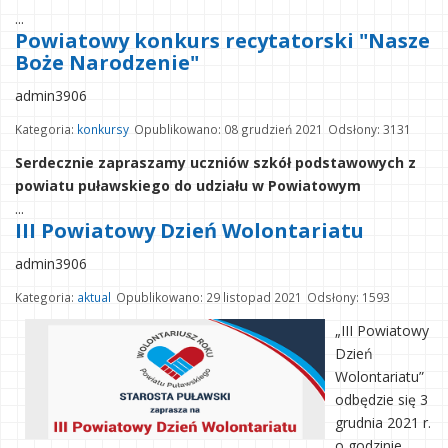
...
Powiatowy konkurs recytatorski "Nasze
Boże Narodzenie"
admin3906
Kategoria:
konkursy
Opublikowano: 08 grudzień 2021
Odsłony: 3131
Serdecznie zapraszamy uczniów szkół podstawowych z
powiatu puławskiego do udziału w Powiatowym
...
III Powiatowy Dzień Wolontariatu
admin3906
Kategoria:
aktual
Opublikowano: 29 listopad 2021
Odsłony: 1593
„III Powiatowy
Dzień
Wolontariatu”
odbędzie się 3
grudnia 2021 r.
o godzinie