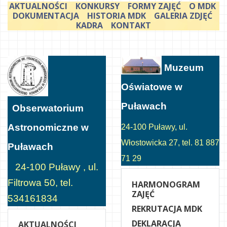
AKTUALNOŚCI
KONKURSY
FORMY ZAJĘĆ
O MDK
DOKUMENTACJA
HISTORIA MDK
GALERIA ZDJĘĆ
KADRA
KONTAKT
Muzeum
Oświatowe w
Puławach
Obserwatorium
Astronomiczne w
24-100 Puławy, ul.
Włostowicka 27, tel. 81 887
Puławach
71 29
24-100 Puławy , ul.
Filtrowa 50, tel.
HARMONOGRAM
ZAJĘĆ
534161834
REKRUTACJA MDK
DEKLARACJA
AKTUALNOŚCI