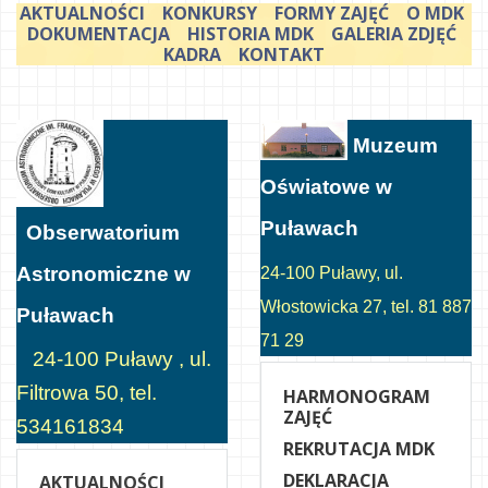
AKTUALNOŚCI
KONKURSY
FORMY ZAJĘĆ
O MDK
DOKUMENTACJA
HISTORIA MDK
GALERIA ZDJĘĆ
KADRA
KONTAKT
Muzeum
Oświatowe w
Puławach
Obserwatorium
Astronomiczne w
24-100 Puławy, ul.
Włostowicka 27, tel. 81 887
Puławach
71 29
24-100 Puławy , ul.
Filtrowa 50, tel.
HARMONOGRAM
ZAJĘĆ
534161834
REKRUTACJA MDK
DEKLARACJA
AKTUALNOŚCI