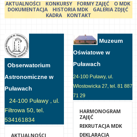
AKTUALNOŚCI
KONKURSY
FORMY ZAJĘĆ
O MDK
DOKUMENTACJA
HISTORIA MDK
GALERIA ZDJĘĆ
KADRA
KONTAKT
Muzeum
Oświatowe w
Puławach
Obserwatorium
Astronomiczne w
24-100 Puławy, ul.
Włostowicka 27, tel. 81 887
Puławach
71 29
24-100 Puławy , ul.
Filtrowa 50, tel.
HARMONOGRAM
ZAJĘĆ
534161834
REKRUTACJA MDK
DEKLARACJA
AKTUALNOŚCI