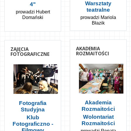
Warsztaty
4"
teatralne
prowadzi Hubert
prowadzi Mariola
Domański
Błazik
AKADEMIA
ZAJĘCIA
ROZMAITOŚCI
FOTOGRAFICZNE
Akademia
Fotografia
Rozmaitości
Studyjna
Wolontariat
Klub
Rozmaitości
Fotograficzno -
Filmowy
prowadzi Renata