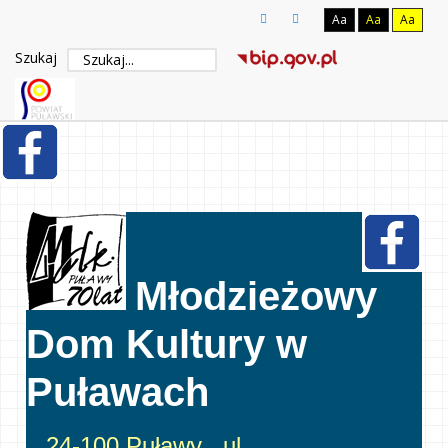
Aa
Aa
Aa
Szukaj
Młodzieżowy
Dom Kultury w
Puławach
24-100 Puławy , ul.