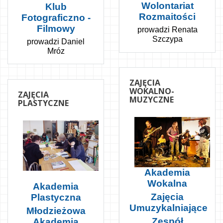
Wolontariat
Klub
Rozmaitości
Fotograficzno -
Filmowy
prowadzi Renata
Szczypa
prowadzi Daniel
Mróz
ZAJĘCIA
WOKALNO-
ZAJĘCIA
MUZYCZNE
PLASTYCZNE
Akademia
Wokalna
Akademia
Zajęcia
Plastyczna
Umuzykalniające
Młodzieżowa
Zespół
Akademia