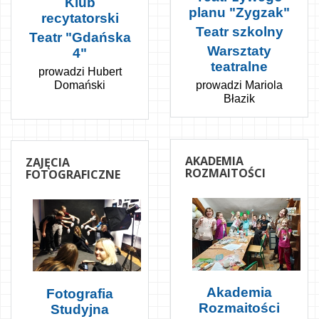
Klub
planu "Zygzak"
recytatorski
Teatr szkolny
Teatr "Gdańska
Warsztaty
4"
teatralne
prowadzi Hubert
prowadzi Mariola
Domański
Błazik
AKADEMIA
ZAJĘCIA
ROZMAITOŚCI
FOTOGRAFICZNE
Akademia
Fotografia
Rozmaitości
Studyjna