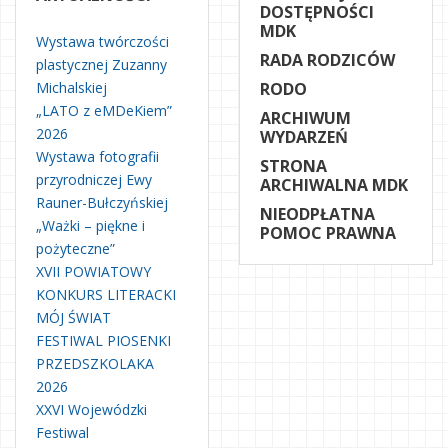
DOSTĘPNOŚCI
MDK
Wystawa twórczości
RADA RODZICÓW
plastycznej Zuzanny
Michalskiej
RODO
„LATO z eMDeKiem”
ARCHIWUM
2026
WYDARZEŃ
Wystawa fotografii
STRONA
przyrodniczej Ewy
ARCHIWALNA MDK
Rauner-Bułczyńskiej
NIEODPŁATNA
„Ważki – piękne i
POMOC PRAWNA
pożyteczne”
XVII POWIATOWY
KONKURS LITERACKI
MÓJ ŚWIAT
FESTIWAL PIOSENKI
PRZEDSZKOLAKA
2026
XXVI Wojewódzki
Festiwal