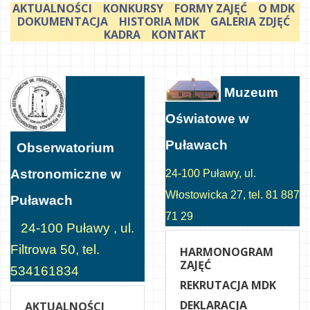
AKTUALNOŚCI
KONKURSY
FORMY ZAJĘĆ
O MDK
DOKUMENTACJA
HISTORIA MDK
GALERIA ZDJĘĆ
KADRA
KONTAKT
Muzeum
Oświatowe w
Puławach
Obserwatorium
Astronomiczne w
24-100 Puławy, ul.
Włostowicka 27, tel. 81 887
Puławach
71 29
24-100 Puławy , ul.
Filtrowa 50, tel.
HARMONOGRAM
ZAJĘĆ
534161834
REKRUTACJA MDK
DEKLARACJA
AKTUALNOŚCI